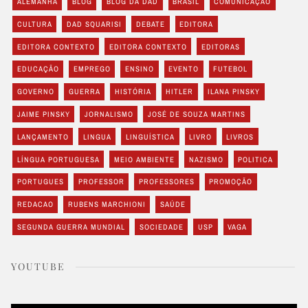
ALEMANHA
BLOG
BLOG DA DAD
BRASIL
COMUNICAÇÃO
CULTURA
DAD SQUARISI
DEBATE
EDITORA
EDITORA CONTEXTO
EDITORA CONTEXTO
EDITORAS
EDUCAÇÃO
EMPREGO
ENSINO
EVENTO
FUTEBOL
GOVERNO
GUERRA
HISTÓRIA
HITLER
ILANA PINSKY
JAIME PINSKY
JORNALISMO
JOSÉ DE SOUZA MARTINS
LANÇAMENTO
LINGUA
LINGUÍSTICA
LIVRO
LIVROS
LÍNGUA PORTUGUESA
MEIO AMBIENTE
NAZISMO
POLITICA
PORTUGUES
PROFESSOR
PROFESSORES
PROMOÇÃO
REDACAO
RUBENS MARCHIONI
SAÚDE
SEGUNDA GUERRA MUNDIAL
SOCIEDADE
USP
VAGA
YOUTUBE