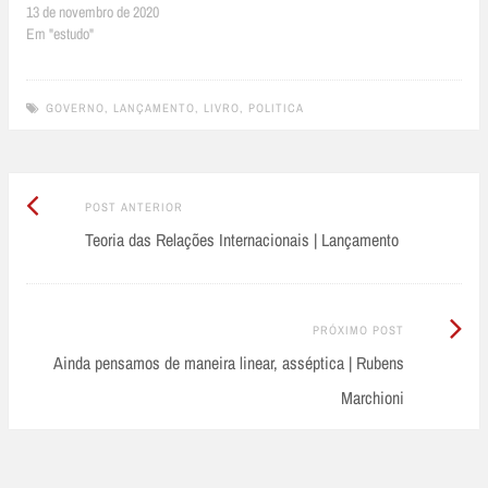
13 de novembro de 2020
Em "estudo"
GOVERNO
,
LANÇAMENTO
,
LIVRO
,
POLITICA
Post
Post
POST ANTERIOR
Anterior:
Teoria das Relações Internacionais | Lançamento
navigation
Próximo
PRÓXIMO POST
Post:
Ainda pensamos de maneira linear, asséptica | Rubens
Marchioni