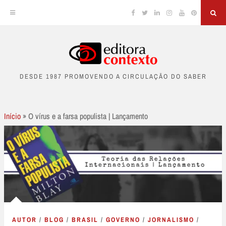
Facebook
Twitter
Linkedin
Instagram
YouTube
Pinterest
Sea
Skip
to
DESDE 1987 PROMOVENDO A CIRCULAÇÃO DO SABER
content
Início
»
O vírus e a farsa populista | Lançamento
AUTOR
/
BLOG
/
BRASIL
/
GOVERNO
/
JORNALISMO
/