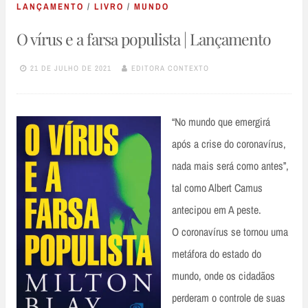
LANÇAMENTO
/
LIVRO
/
MUNDO
O vírus e a farsa populista | Lançamento
21 DE JULHO DE 2021
EDITORA CONTEXTO
“No mundo que emergirá
após a crise do coronavírus,
nada mais será como antes”,
tal como Albert Camus
antecipou em A peste.
O coronavírus se tornou uma
metáfora do estado do
mundo, onde os cidadãos
perderam o controle de suas