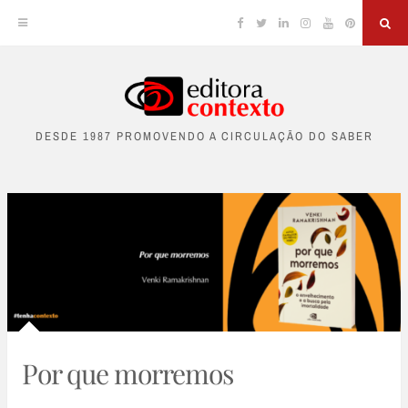
Facebook
Twitter
Linkedin
Instagram
YouTube
Pinterest
Sea
Skip
to
DESDE 1987 PROMOVENDO A CIRCULAÇÃO DO SABER
content
Por que morremos