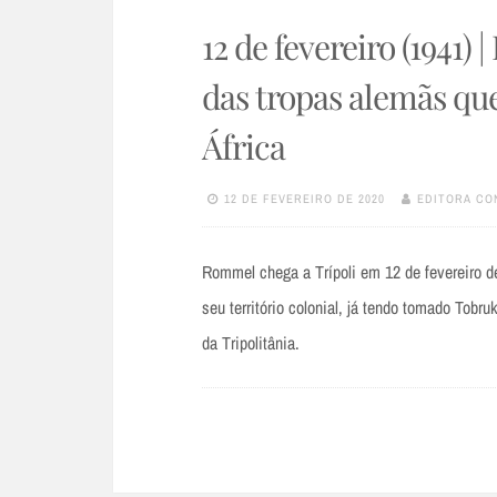
12 de fevereiro (194
das tropas alemãs qu
África
12 DE FEVEREIRO DE 2020
EDITORA CO
Rommel chega a Trípoli em 12 de fevereiro de
seu território colonial, já tendo tomado Tobru
da Tripolitânia.