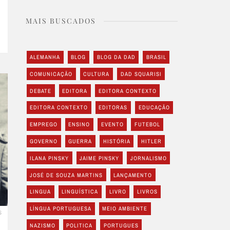
MAIS BUSCADOS
ALEMANHA
BLOG
BLOG DA DAD
BRASIL
COMUNICAÇÃO
CULTURA
DAD SQUARISI
DEBATE
EDITORA
EDITORA CONTEXTO
EDITORA CONTEXTO
EDITORAS
EDUCAÇÃO
EMPREGO
ENSINO
EVENTO
FUTEBOL
GOVERNO
GUERRA
HISTÓRIA
HITLER
ILANA PINSKY
JAIME PINSKY
JORNALISMO
JOSÉ DE SOUZA MARTINS
LANÇAMENTO
LINGUA
LINGUÍSTICA
LIVRO
LIVROS
LÍNGUA PORTUGUESA
MEIO AMBIENTE
S
NAZISMO
POLITICA
PORTUGUES