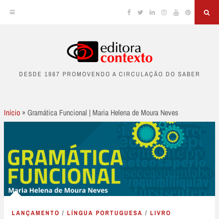
Facebook
Twitter
Linkedin
Instagram
YouTube
Pinterest
Sea
Skip
to
DESDE 1987 PROMOVENDO A CIRCULAÇÃO DO SABER
content
Início
»
Gramática Funcional | Maria Helena de Moura Neves
LANÇAMENTO
/
LÍNGUA PORTUGUESA
/
LIVRO