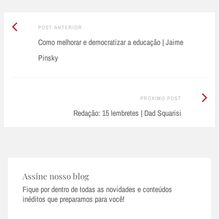
Post
Post
POST ANTERIOR
Anterior:
Como melhorar e democratizar a educação | Jaime
navigation
Pinsky
Próximo
PRÓXIMO POST
Post:
Redação: 15 lembretes | Dad Squarisi
Assine nosso blog
Fique por dentro de todas as novidades e conteúdos
inéditos que preparamos para você!