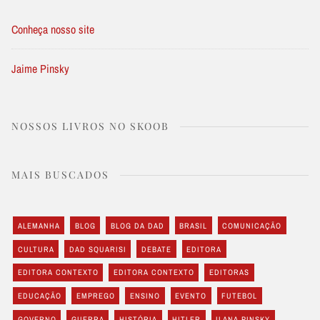
Conheça nosso site
Jaime Pinsky
NOSSOS LIVROS NO SKOOB
MAIS BUSCADOS
ALEMANHA
BLOG
BLOG DA DAD
BRASIL
COMUNICAÇÃO
CULTURA
DAD SQUARISI
DEBATE
EDITORA
EDITORA CONTEXTO
EDITORA CONTEXTO
EDITORAS
EDUCAÇÃO
EMPREGO
ENSINO
EVENTO
FUTEBOL
GOVERNO
GUERRA
HISTÓRIA
HITLER
ILANA PINSKY