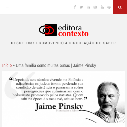
Facebook
Twitter
Linkedin
Instagram
YouTube
Pinterest
Sea
Skip
to
DESDE 1987 PROMOVENDO A CIRCULAÇÃO DO SABER
content
Início
»
Uma família como muitas outras | Jaime Pinsky