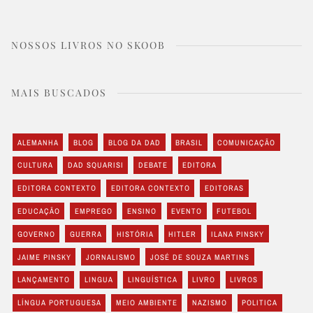
NOSSOS LIVROS NO SKOOB
MAIS BUSCADOS
ALEMANHA
BLOG
BLOG DA DAD
BRASIL
COMUNICAÇÃO
CULTURA
DAD SQUARISI
DEBATE
EDITORA
EDITORA CONTEXTO
EDITORA CONTEXTO
EDITORAS
EDUCAÇÃO
EMPREGO
ENSINO
EVENTO
FUTEBOL
GOVERNO
GUERRA
HISTÓRIA
HITLER
ILANA PINSKY
JAIME PINSKY
JORNALISMO
JOSÉ DE SOUZA MARTINS
LANÇAMENTO
LINGUA
LINGUÍSTICA
LIVRO
LIVROS
LÍNGUA PORTUGUESA
MEIO AMBIENTE
NAZISMO
POLITICA