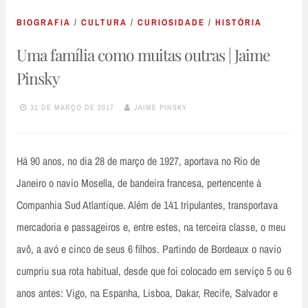
BIOGRAFIA
/
CULTURA
/
CURIOSIDADE
/
HISTÓRIA
Uma família como muitas outras | Jaime
Pinsky
31 DE MARÇO DE 2017
JAIME PINSKY
Há 90 anos, no dia 28 de março de 1927, aportava no Rio de
Janeiro o navio Mosella, de bandeira francesa, pertencente à
Companhia Sud Atlantique. Além de 141 tripulantes, transportava
mercadoria e passageiros e, entre estes, na terceira classe, o meu
avô, a avó e cinco de seus 6 filhos. Partindo de Bordeaux o navio
cumpriu sua rota habitual, desde que foi colocado em serviço 5 ou 6
anos antes: Vigo, na Espanha, Lisboa, Dakar, Recife, Salvador e