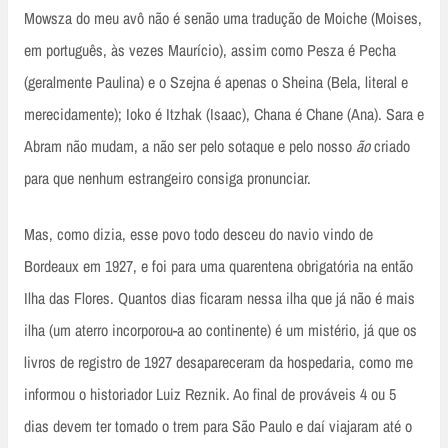
Mowsza do meu avô não é senão uma tradução de Moiche (Moises,
em português, às vezes Maurício), assim como Pesza é Pecha
(geralmente Paulina) e o Szejna é apenas o Sheina (Bela, literal e
merecidamente); Ioko é Itzhak (Isaac), Chana é Chane (Ana). Sara e
Abram não mudam, a não ser pelo sotaque e pelo nosso
ão
criado
para que nenhum estrangeiro consiga pronunciar.
Mas, como dizia, esse povo todo desceu do navio vindo de
Bordeaux em 1927, e foi para uma quarentena obrigatória na então
Ilha das Flores. Quantos dias ficaram nessa ilha que já não é mais
ilha (um aterro incorporou-a ao continente) é um mistério, já que os
livros de registro de 1927 desapareceram da hospedaria, como me
informou o historiador Luiz Reznik. Ao final de prováveis 4 ou 5
dias devem ter tomado o trem para São Paulo e daí viajaram até o