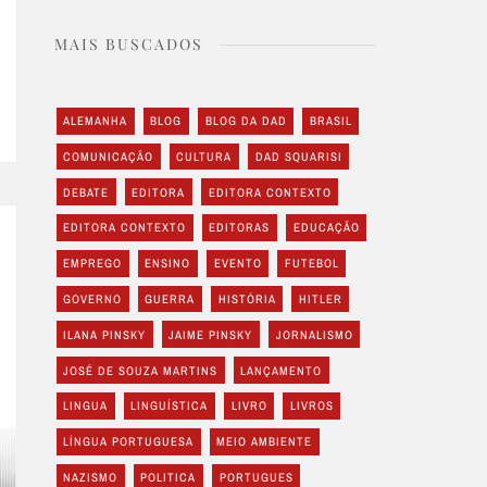
MAIS BUSCADOS
ALEMANHA
BLOG
BLOG DA DAD
BRASIL
COMUNICAÇÃO
CULTURA
DAD SQUARISI
DEBATE
EDITORA
EDITORA CONTEXTO
EDITORA CONTEXTO
EDITORAS
EDUCAÇÃO
EMPREGO
ENSINO
EVENTO
FUTEBOL
GOVERNO
GUERRA
HISTÓRIA
HITLER
ILANA PINSKY
JAIME PINSKY
JORNALISMO
JOSÉ DE SOUZA MARTINS
LANÇAMENTO
LINGUA
LINGUÍSTICA
LIVRO
LIVROS
LÍNGUA PORTUGUESA
MEIO AMBIENTE
NAZISMO
POLITICA
PORTUGUES