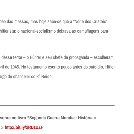
neo das massas, mas hoje sabe-se que a “Noite dos Cristais”
itlerista: o nacional-socialismo deixava as camuflagens para
s desse terror – o Führer e seu chefe de propaganda – escolheram
l de 1945. No testamento escrito pouco antes do suicídio, Hitler
rgo de chanceler do 3º Reich.
sobre no livro “Segunda Guerra Mundial: História e
” >
http://bit.ly/2RD1UZF