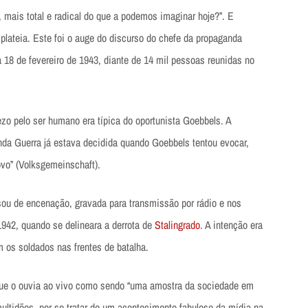
 mais total e radical do que a podemos imaginar hoje?”. E
plateia. Este foi o auge do discurso do chefe da propaganda
 18 de fevereiro de 1943, diante de 14 mil pessoas reunidas no
zo pelo ser humano era típica do oportunista Goebbels. A
da Guerra já estava decidida quando Goebbels tentou evocar,
ovo” (Volksgemeinschaft).
ou de encenação, gravada para transmissão por rádio e nos
1942, quando se delineara a derrota de
Stalingrado
. A intenção era
os soldados nas frentes de batalha.
 que o ouvia ao vivo como sendo “uma amostra da sociedade em
ultidões, por se tratar de um acontecimento fabuloso da mídia na