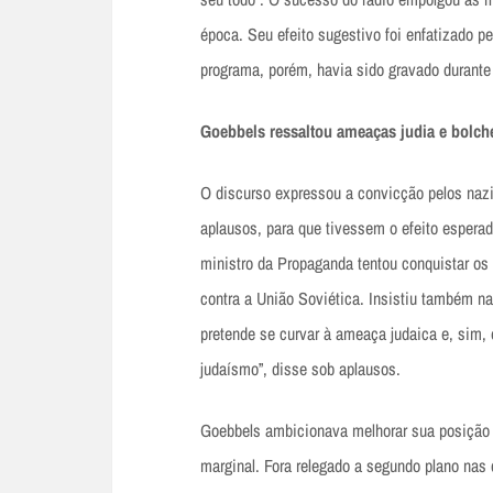
época. Seu efeito sugestivo foi enfatizado p
programa, porém, havia sido gravado durante o
Goebbels ressaltou ameaças judia e bolch
O discurso expressou a convicção pelos naz
aplausos, para que tivessem o efeito esperad
ministro da Propaganda tentou conquistar os 
contra a União Soviética. Insistiu também 
pretende se curvar à ameaça judaica e, sim, e
judaísmo”, disse sob aplausos.
Goebbels ambicionava melhorar sua posição 
marginal. Fora relegado a segundo plano nas