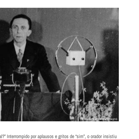
l?” Interrompido por aplausos e gritos de “sim”, o orador insistiu