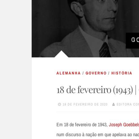
ALEMANHA
/
GOVERNO
/
HISTÓRIA
18 de fevereiro (1943)
18 DE FEVEREIRO DE 2020
EDITORA CO
Em 18 de fevereiro de 1943,
Joseph Goebbel
num discurso à nação em que apelava ao nac