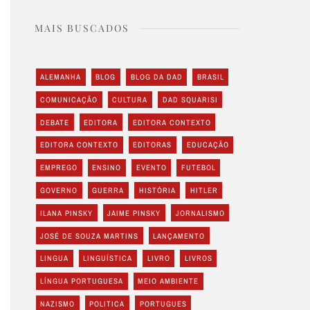
MAIS BUSCADOS
ALEMANHA
BLOG
BLOG DA DAD
BRASIL
COMUNICAÇÃO
CULTURA
DAD SQUARISI
DEBATE
EDITORA
EDITORA CONTEXTO
EDITORA CONTEXTO
EDITORAS
EDUCAÇÃO
EMPREGO
ENSINO
EVENTO
FUTEBOL
GOVERNO
GUERRA
HISTÓRIA
HITLER
ILANA PINSKY
JAIME PINSKY
JORNALISMO
JOSÉ DE SOUZA MARTINS
LANÇAMENTO
LINGUA
LINGUÍSTICA
LIVRO
LIVROS
LÍNGUA PORTUGUESA
MEIO AMBIENTE
NAZISMO
POLITICA
PORTUGUES