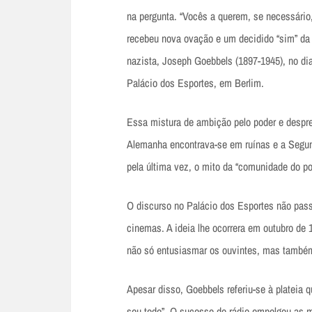
na pergunta. “Vocês a querem, se necessário,
recebeu nova ovação e um decidido “sim” da 
nazista, Joseph Goebbels (1897-1945), no dia
Palácio dos Esportes, em Berlim.
Essa mistura de ambição pelo poder e despre
Alemanha encontrava-se em ruínas e a Segun
pela última vez, o mito da “comunidade do p
O discurso no Palácio dos Esportes não pass
cinemas. A ideia lhe ocorrera em outubro de 
não só entusiasmar os ouvintes, mas também 
Apesar disso, Goebbels referiu-se à plateia
seu todo”. O sucesso do rádio empolgou as m