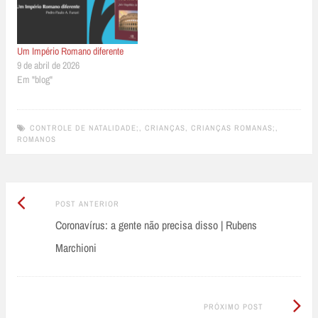
Um Império Romano diferente
9 de abril de 2026
Em "blog"
CONTROLE DE NATALIDADE;
,
CRIANÇAS
,
CRIANÇAS ROMANAS;
,
ROMANOS
Post
Post
POST ANTERIOR
Anterior:
Coronavírus: a gente não precisa disso | Rubens
navigation
Marchioni
Próximo
PRÓXIMO POST