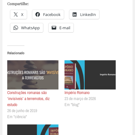
Compartilhe:
X
Facebook
LinkedIn
WhatsApp
E-mail
Relacionado
Construções romanas são
Império Romano
‘invisíveis’ a terremotos, diz
23 de março de 2026
estudo
Em "blog"
26 de junho de 2019
Em "ciência"