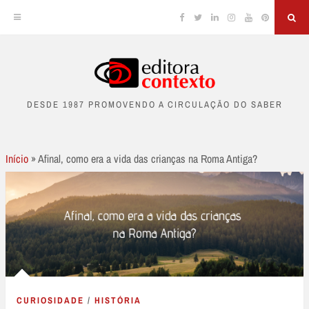
Facebook
Twitter
Linkedin
Instagram
YouTube
Pinterest
Sea
Skip
to
DESDE 1987 PROMOVENDO A CIRCULAÇÃO DO SABER
content
Início
»
Afinal, como era a vida das crianças na Roma Antiga?
CURIOSIDADE
/
HISTÓRIA