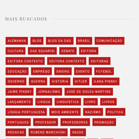
MAIS BUSCADOS
ALEMANHA
BLOG
BLOG DA DAD
BRASIL
COMUNICAÇÃO
CULTURA
DAD SQUARISI
DEBATE
EDITORA
EDITORA CONTEXTO
EDITORA CONTEXTO
EDITORAS
EDUCAÇÃO
EMPREGO
ENSINO
EVENTO
FUTEBOL
GOVERNO
GUERRA
HISTÓRIA
HITLER
ILANA PINSKY
JAIME PINSKY
JORNALISMO
JOSÉ DE SOUZA MARTINS
LANÇAMENTO
LINGUA
LINGUÍSTICA
LIVRO
LIVROS
LÍNGUA PORTUGUESA
MEIO AMBIENTE
NAZISMO
POLITICA
PORTUGUES
PROFESSOR
PROFESSORES
PROMOÇÃO
REDACAO
RUBENS MARCHIONI
SAÚDE