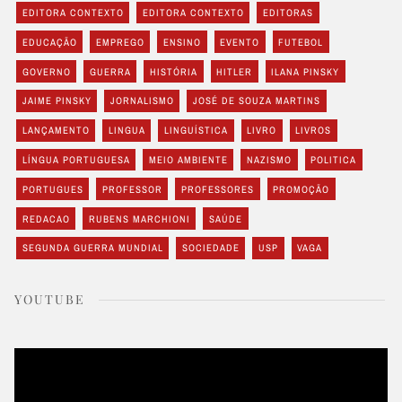
EDITORA CONTEXTO
EDITORA CONTEXTO
EDITORAS
EDUCAÇÃO
EMPREGO
ENSINO
EVENTO
FUTEBOL
GOVERNO
GUERRA
HISTÓRIA
HITLER
ILANA PINSKY
JAIME PINSKY
JORNALISMO
JOSÉ DE SOUZA MARTINS
LANÇAMENTO
LINGUA
LINGUÍSTICA
LIVRO
LIVROS
LÍNGUA PORTUGUESA
MEIO AMBIENTE
NAZISMO
POLITICA
PORTUGUES
PROFESSOR
PROFESSORES
PROMOÇÃO
REDACAO
RUBENS MARCHIONI
SAÚDE
SEGUNDA GUERRA MUNDIAL
SOCIEDADE
USP
VAGA
YOUTUBE