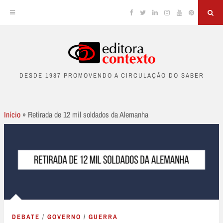
Facebook
Twitter
Linkedin
Instagram
YouTube
Pinterest
Sea
Skip
to
DESDE 1987 PROMOVENDO A CIRCULAÇÃO DO SABER
content
Início
»
Retirada de 12 mil soldados da Alemanha
DEBATE
/
GOVERNO
/
GUERRA