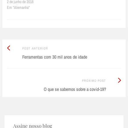
2 de junho de 2018
Em "Alemanha"
Post
Post
POST ANTERIOR
Anterior:
Ferramentas com 30 mil anos de idade
navigation
Próximo
PRÓXIMO POST
Post:
O que se sabemos sobre a covid-19?
Assine nosso blog