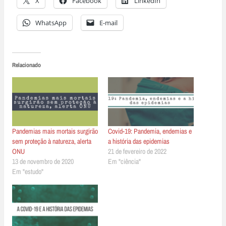
X
Facebook
LinkedIn
WhatsApp
E-mail
Relacionado
Pandemias mais mortais surgirão
Covid-19: Pandemia, endemias e
sem proteção à natureza, alerta
a história das epidemias
ONU
21 de fevereiro de 2022
13 de novembro de 2020
Em "ciência"
Em "estudo"