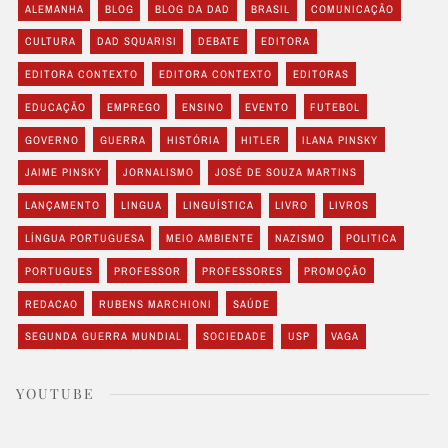
ALEMANHA
BLOG
BLOG DA DAD
BRASIL
COMUNICAÇÃO
CULTURA
DAD SQUARISI
DEBATE
EDITORA
EDITORA CONTEXTO
EDITORA CONTEXTO
EDITORAS
EDUCAÇÃO
EMPREGO
ENSINO
EVENTO
FUTEBOL
GOVERNO
GUERRA
HISTÓRIA
HITLER
ILANA PINSKY
JAIME PINSKY
JORNALISMO
JOSÉ DE SOUZA MARTINS
LANÇAMENTO
LINGUA
LINGUÍSTICA
LIVRO
LIVROS
LÍNGUA PORTUGUESA
MEIO AMBIENTE
NAZISMO
POLITICA
PORTUGUES
PROFESSOR
PROFESSORES
PROMOÇÃO
REDACAO
RUBENS MARCHIONI
SAÚDE
SEGUNDA GUERRA MUNDIAL
SOCIEDADE
USP
VAGA
YOUTUBE