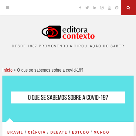
Facebook
Twitter
Linkedin
Instagram
YouTube
Pinterest
Sea
Skip
to
DESDE 1987 PROMOVENDO A CIRCULAÇÃO DO SABER
content
Início
»
O que se sabemos sobre a covid-19?
BRASIL
/
CIÊNCIA
/
DEBATE
/
ESTUDO
/
MUNDO