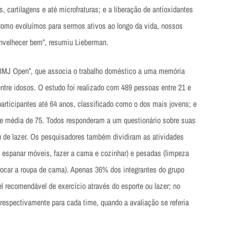
s, cartilagens e até microfraturas; e a liberação de antioxidantes
“Como evoluímos para sermos ativos ao longo da vida, nossos
envelhecer bem”, resumiu Lieberman.
“BMJ Open”, que associa o trabalho doméstico a uma memória
ntre idosos. O estudo foi realizado com 489 pessoas entre 21 e
articipantes até 64 anos, classificado como o dos mais jovens; e
de média de 75. Todos responderam a um questionário sobre suas
ou de lazer. Os pesquisadores também dividiram as atividades
, espanar móveis, fazer a cama e cozinhar) e pesadas (limpeza
 trocar a roupa de cama). Apenas 36% dos integrantes do grupo
l recomendável de exercício através do esporte ou lazer; no
respectivamente para cada time, quando a avaliação se referia