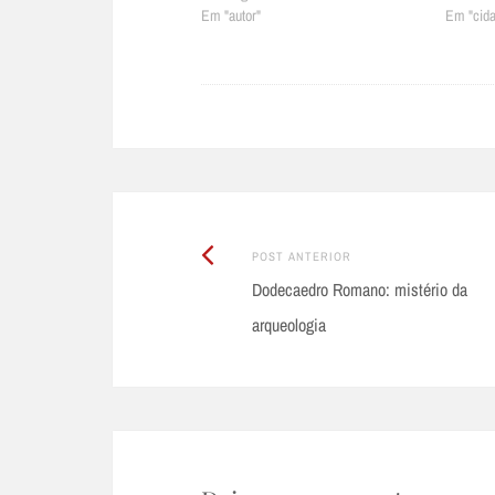
Em "autor"
Em "cida
Post
Post
POST ANTERIOR
Anterior:
Dodecaedro Romano: mistério da
navigation
arqueologia