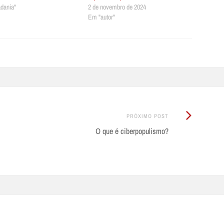
dania"
2 de novembro de 2024
Em "autor"
Próximo
PRÓXIMO POST
Post:
O que é ciberpopulismo?