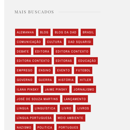
MAIS BUSCADOS
ALEMANHA
BLOG
BLOG DA DAD
BRASIL
COMUNICAÇÃO
CULTURA
DAD SQUARISI
DEBATE
EDITORA
EDITORA CONTEXTO
EDITORA CONTEXTO
EDITORAS
EDUCAÇÃO
EMPREGO
ENSINO
EVENTO
FUTEBOL
GOVERNO
GUERRA
HISTÓRIA
HITLER
ILANA PINSKY
JAIME PINSKY
JORNALISMO
JOSÉ DE SOUZA MARTINS
LANÇAMENTO
LINGUA
LINGUÍSTICA
LIVRO
LIVROS
LÍNGUA PORTUGUESA
MEIO AMBIENTE
NAZISMO
POLITICA
PORTUGUES