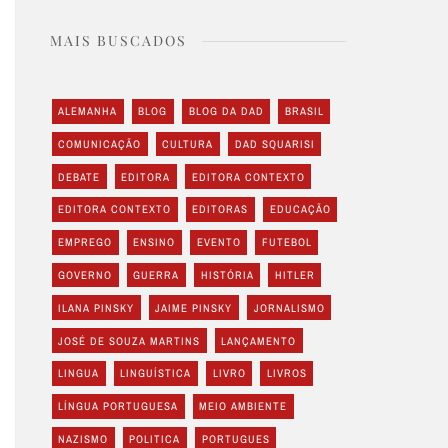
MAIS BUSCADOS
ALEMANHA
BLOG
BLOG DA DAD
BRASIL
COMUNICAÇÃO
CULTURA
DAD SQUARISI
DEBATE
EDITORA
EDITORA CONTEXTO
EDITORA CONTEXTO
EDITORAS
EDUCAÇÃO
EMPREGO
ENSINO
EVENTO
FUTEBOL
GOVERNO
GUERRA
HISTÓRIA
HITLER
ILANA PINSKY
JAIME PINSKY
JORNALISMO
JOSÉ DE SOUZA MARTINS
LANÇAMENTO
LINGUA
LINGUÍSTICA
LIVRO
LIVROS
LÍNGUA PORTUGUESA
MEIO AMBIENTE
NAZISMO
POLITICA
PORTUGUES