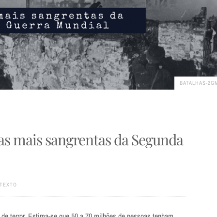
BATALHAS-2G
as mais sangrentas da Segunda
TEXTO
de terror. Estima-se que 50 a 70 milhões de pessoas tenham