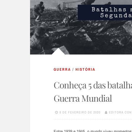
GUERRA
/
HISTÓRIA
Conheça 5 das batalh
Guerra Mundial
8 DE FEVEREIRO DE 2020
EDITORA CON
Entre 1939 e 1945, o mundo viveu momentos 