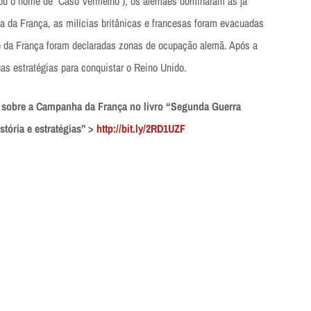
ou o nome de “Caso Vermelho”), os alemães dominaram as já
a da França, as milícias britânicas e francesas foram evacuadas
te da França foram declaradas zonas de ocupação alemã. Após a
uas estratégias para conquistar o Reino Unido.
 sobre a Campanha da França no livro “Segunda Guerra
stória e estratégias” >
http://bit.ly/2RD1UZF