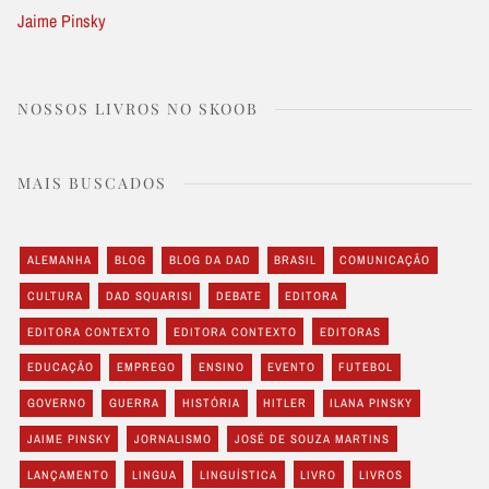
Jaime Pinsky
NOSSOS LIVROS NO SKOOB
MAIS BUSCADOS
ALEMANHA
BLOG
BLOG DA DAD
BRASIL
COMUNICAÇÃO
CULTURA
DAD SQUARISI
DEBATE
EDITORA
EDITORA CONTEXTO
EDITORA CONTEXTO
EDITORAS
EDUCAÇÃO
EMPREGO
ENSINO
EVENTO
FUTEBOL
GOVERNO
GUERRA
HISTÓRIA
HITLER
ILANA PINSKY
JAIME PINSKY
JORNALISMO
JOSÉ DE SOUZA MARTINS
LANÇAMENTO
LINGUA
LINGUÍSTICA
LIVRO
LIVROS