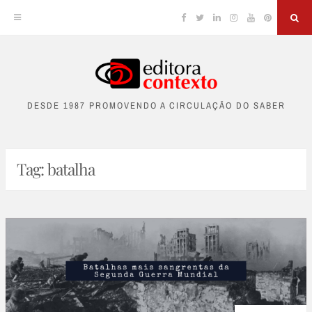
Facebook
Twitter
Linkedin
Instagram
YouTube
Pinterest
Sea
Skip
to
DESDE 1987 PROMOVENDO A CIRCULAÇÃO DO SABER
content
Tag:
batalha