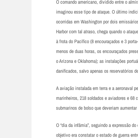
O comando americano, dividido entre o almir
imaginou esse tipo de ataque. O último indí
ocorridas em Washington por dois emissários 
Harbor com tal atraso, chega quando o ataque
à frota do Pacífico (8 encouraçados e 3 port
menos de duas horas, os encouraçados presen
o Arizona e Oklahoma); as instalações portu
danificados, salvo apenas os reservatórios 
A aviação instalada em terra e a aeronaval 
marinheiros, 218 soldados e aviadores e 68 
submarinos de bolso que deveriam aumentar
O “dia da infâmia”, seguindo a expressão do 
objetivo era constatar o estado de guerra e