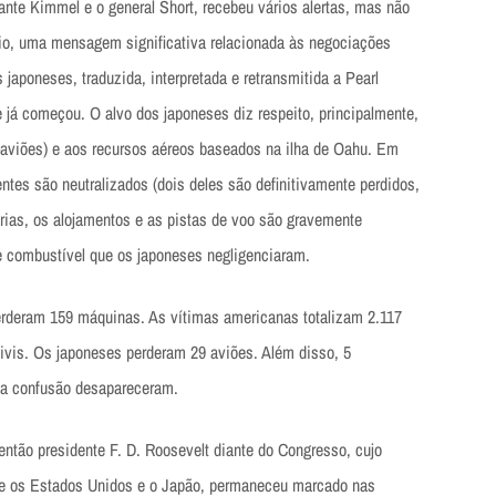
ante Kimmel e o general Short, recebeu vários alertas, mas não
cio, uma mensagem significativa relacionada às negociações
japoneses, traduzida, interpretada e retransmitida a Pearl
 já começou. O alvo dos japoneses diz respeito, principalmente,
a-aviões) e aos recursos aéreos baseados na ilha de Oahu. Em
tes são neutralizados (dois deles são definitivamente perdidos,
árias, os alojamentos e as pistas de voo são gravemente
de combustível que os japoneses negligenciaram.
perderam 159 máquinas. As vítimas americanas totalizam 2.117
civis. Os japoneses perderam 29 aviões. Além disso, 5
 a confusão desapareceram.
então presidente F. D. Roosevelt diante do Congresso, cujo
ntre os Estados Unidos e o Japão, permaneceu marcado nas