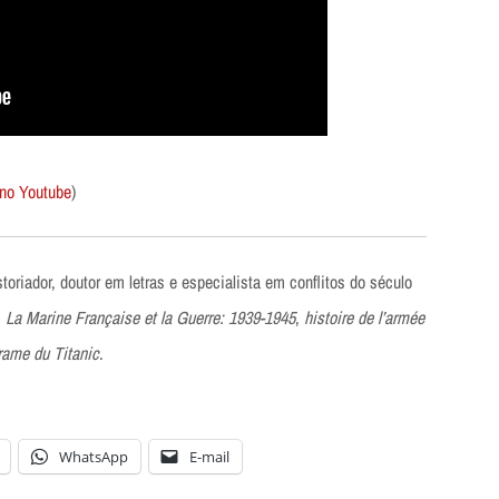
 no Youtube
)
storiador, doutor em letras e especialista em conflitos do século
s
La Marine Française et la Guerre: 1939-1945
,
histoire de l’armée
rame du Titanic
.
WhatsApp
E-mail