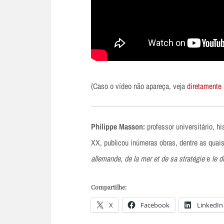
(Caso o vídeo não apareça, veja
diretamente
Philippe Masson:
professor universitário, hi
XX, publicou inúmeras obras, dentre as quai
allemande
,
de la mer et de sa stratégie
e
le d
Compartilhe:
X
Facebook
LinkedIn