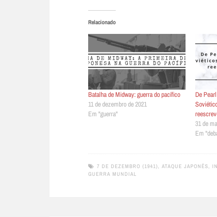
Relacionado
Batalha de Midway: guerra do pacífico
De Pearl
11 de dezembro de 2021
Soviétic
Em "guerra"
reescrev
31 de ma
Em "deba
7 DE DEZEMBRO (1941)
,
ATAQUE JAPONÊS
,
I
GUERRA MUNDIAL