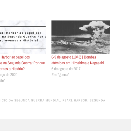
 Harbor ao papel dos
6-9 de agosto (1945) | Bombas
os na Segunda Guerra: Por que
atômicas em Hiroshima e Nagasaki
emos a História?
6 de agosto de 2017
rço de 2020
Em "guerra"
te"
NÍCIO DA SEGUNDA GUERRA MUNDIAL
,
PEARL HARBOR
,
SEGUNDA