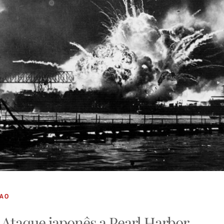
PAO
| Ataque japonês a Pearl Harbor