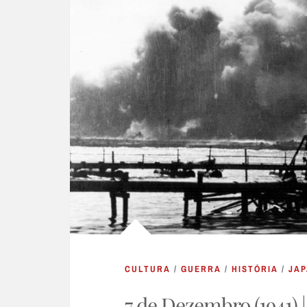
CULTURA
/
GUERRA
/
HISTÓRIA
/
JA
7 de Dezembro (1941) 