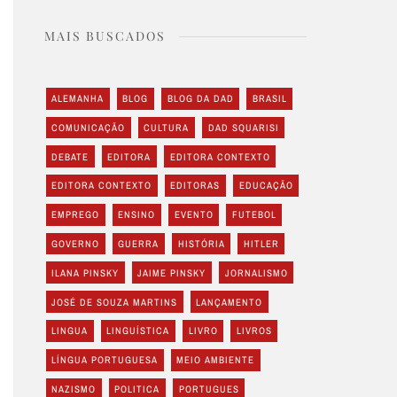
MAIS BUSCADOS
ALEMANHA
BLOG
BLOG DA DAD
BRASIL
COMUNICAÇÃO
CULTURA
DAD SQUARISI
DEBATE
EDITORA
EDITORA CONTEXTO
EDITORA CONTEXTO
EDITORAS
EDUCAÇÃO
EMPREGO
ENSINO
EVENTO
FUTEBOL
GOVERNO
GUERRA
HISTÓRIA
HITLER
ILANA PINSKY
JAIME PINSKY
JORNALISMO
JOSÉ DE SOUZA MARTINS
LANÇAMENTO
LINGUA
LINGUÍSTICA
LIVRO
LIVROS
LÍNGUA PORTUGUESA
MEIO AMBIENTE
NAZISMO
POLITICA
PORTUGUES