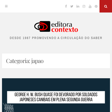
Facebook
Twitter
Linkedin
Instagram
YouTube
Pinterest
Sea
Skip
to
DESDE 1987 PROMOVENDO A CIRCULAÇÃO DO SABER
content
Categoria:
japao