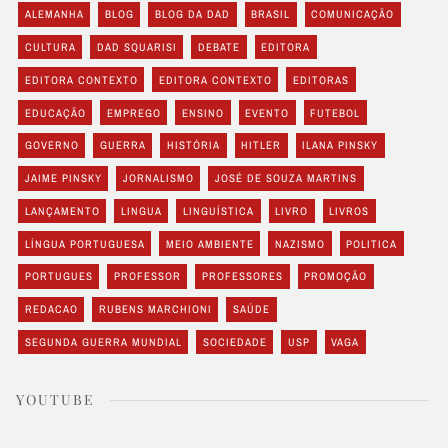
ALEMANHA
BLOG
BLOG DA DAD
BRASIL
COMUNICAÇÃO
CULTURA
DAD SQUARISI
DEBATE
EDITORA
EDITORA CONTEXTO
EDITORA CONTEXTO
EDITORAS
EDUCAÇÃO
EMPREGO
ENSINO
EVENTO
FUTEBOL
GOVERNO
GUERRA
HISTÓRIA
HITLER
ILANA PINSKY
JAIME PINSKY
JORNALISMO
JOSÉ DE SOUZA MARTINS
LANÇAMENTO
LINGUA
LINGUÍSTICA
LIVRO
LIVROS
LÍNGUA PORTUGUESA
MEIO AMBIENTE
NAZISMO
POLITICA
PORTUGUES
PROFESSOR
PROFESSORES
PROMOÇÃO
REDACAO
RUBENS MARCHIONI
SAÚDE
SEGUNDA GUERRA MUNDIAL
SOCIEDADE
USP
VAGA
YOUTUBE