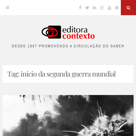
Facebook
Twitter
Linkedin
Instagram
YouTube
Pinterest
Sea
Skip
to
DESDE 1987 PROMOVENDO A CIRCULAÇÃO DO SABER
content
Tag:
início da segunda guerra mundial