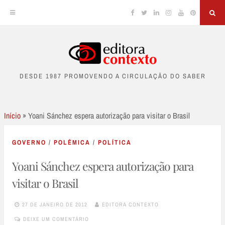
Facebook
Twitter
Linkedin
Instagram
YouTube
Pinterest
Sea
Skip
to
DESDE 1987 PROMOVENDO A CIRCULAÇÃO DO SABER
content
Início
»
Yoani Sánchez espera autorização para visitar o Brasil
GOVERNO
/
POLÊMICA
/
POLÍTICA
Yoani Sánchez espera autorização para
visitar o Brasil
27 DE JANEIRO DE 2012
EDITORA CONTEXTO
DEIXE UM COMENTÁRIO