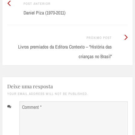
Post
Post
POST ANTERIOR
Anterior:
Daniel Piza (1970-2011)
navigation
Próximo
PRÓXIMO POST
Post:
Livros premiados da Editora Contexto – “História das
crianças no Brasil”
Deixe uma resposta
YOUR EMAIL ADDRESS WILL NOT BE PUBLISHED.
Comment
*