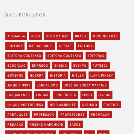
MAIS BUSCADOS
ALEMANHA
BLOG
BLOG DA DAD
BRASIL
COMUNICAÇÃO
CULTURA
DAD SQUARISI
DEBATE
EDITORA
EDITORA CONTEXTO
EDITORA CONTEXTO
EDITORAS
EDUCAÇÃO
EMPREGO
ENSINO
EVENTO
FUTEBOL
GOVERNO
GUERRA
HISTÓRIA
HITLER
ILANA PINSKY
JAIME PINSKY
JORNALISMO
JOSÉ DE SOUZA MARTINS
LANÇAMENTO
LINGUA
LINGUÍSTICA
LIVRO
LIVROS
LÍNGUA PORTUGUESA
MEIO AMBIENTE
NAZISMO
POLITICA
PORTUGUES
PROFESSOR
PROFESSORES
PROMOÇÃO
REDACAO
RUBENS MARCHIONI
SAÚDE