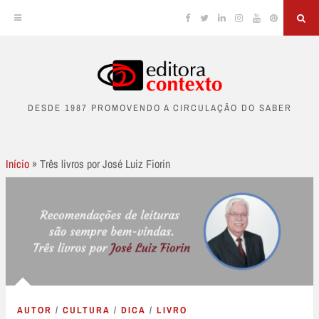
Facebook
Twitter
Linkedin
Instagram
YouTube
Pinterest
Sea
Skip
to
DESDE 1987 PROMOVENDO A CIRCULAÇÃO DO SABER
content
Início
»
Três livros por José Luiz Fiorin
AUTOR
/
CULTURA
/
DICA
/
LIVRO