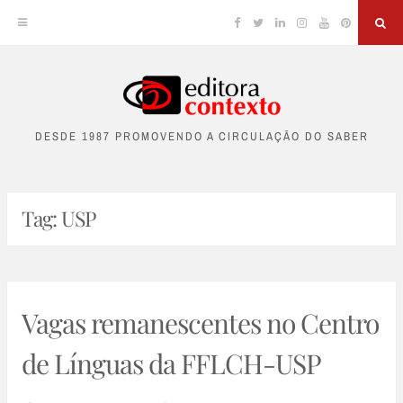
Facebook
Twitter
Linkedin
Instagram
YouTube
Pinterest
Sea
Skip
to
DESDE 1987 PROMOVENDO A CIRCULAÇÃO DO SABER
content
Tag:
USP
Vagas remanescentes no Centro
de Línguas da FFLCH-USP