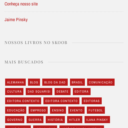
Conheça nosso site
Jaime Pinsky
NOSSOS LIVROS NO SKOOB
MAIS BUSCADOS
ALEMANHA
BLOG
BLOG DA DAD
BRASIL
COMUNICAÇÃO
CULTURA
DAD SQUARISI
DEBATE
EDITORA
EDITORA CONTEXTO
EDITORA CONTEXTO
EDITORAS
EDUCAÇÃO
EMPREGO
ENSINO
EVENTO
FUTEBOL
GOVERNO
GUERRA
HISTÓRIA
HITLER
ILANA PINSKY