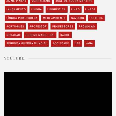
JAIME PINSKY
JORNALISMO
JOSÉ DE SOUZA MARTINS
LANÇAMENTO
LINGUA
LINGUÍSTICA
LIVRO
LIVROS
LÍNGUA PORTUGUESA
MEIO AMBIENTE
NAZISMO
POLITICA
PORTUGUES
PROFESSOR
PROFESSORES
PROMOÇÃO
REDACAO
RUBENS MARCHIONI
SAÚDE
SEGUNDA GUERRA MUNDIAL
SOCIEDADE
USP
VAGA
YOUTUBE