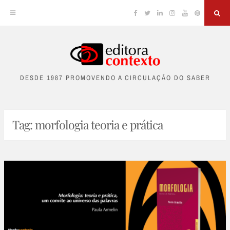
Facebook
Twitter
Linkedin
Instagram
YouTube
Pinterest
Sea
Skip
to
DESDE 1987 PROMOVENDO A CIRCULAÇÃO DO SABER
content
Tag:
morfologia teoria e prática