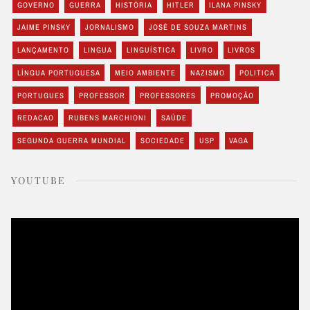
GOVERNO
GUERRA
HISTÓRIA
HITLER
ILANA PINSKY
JAIME PINSKY
JORNALISMO
JOSÉ DE SOUZA MARTINS
LANÇAMENTO
LINGUA
LINGUÍSTICA
LIVRO
LIVROS
LÍNGUA PORTUGUESA
MEIO AMBIENTE
NAZISMO
POLITICA
PORTUGUES
PROFESSOR
PROFESSORES
PROMOÇÃO
REDACAO
RUBENS MARCHIONI
SAÚDE
SEGUNDA GUERRA MUNDIAL
SOCIEDADE
USP
VAGA
YOUTUBE