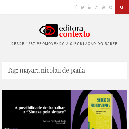
Facebook
Twitter
Linkedin
Instagram
YouTube
Pinterest
Sea
Skip
to
DESDE 1987 PROMOVENDO A CIRCULAÇÃO DO SABER
content
Tag:
mayara nicolau de paula