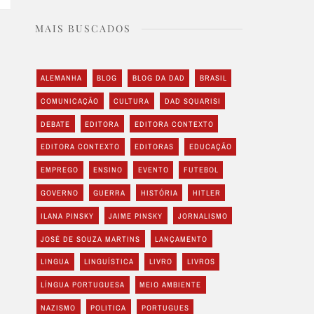
MAIS BUSCADOS
ALEMANHA
BLOG
BLOG DA DAD
BRASIL
COMUNICAÇÃO
CULTURA
DAD SQUARISI
DEBATE
EDITORA
EDITORA CONTEXTO
EDITORA CONTEXTO
EDITORAS
EDUCAÇÃO
EMPREGO
ENSINO
EVENTO
FUTEBOL
GOVERNO
GUERRA
HISTÓRIA
HITLER
ILANA PINSKY
JAIME PINSKY
JORNALISMO
JOSÉ DE SOUZA MARTINS
LANÇAMENTO
LINGUA
LINGUÍSTICA
LIVRO
LIVROS
LÍNGUA PORTUGUESA
MEIO AMBIENTE
NAZISMO
POLITICA
PORTUGUES