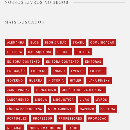
NOSSOS LIVROS NO SKOOB
MAIS BUSCADOS
ALEMANHA
BLOG
BLOG DA DAD
BRASIL
COMUNICAÇÃO
CULTURA
DAD SQUARISI
DEBATE
EDITORA
EDITORA CONTEXTO
EDITORA CONTEXTO
EDITORAS
EDUCAÇÃO
EMPREGO
ENSINO
EVENTO
FUTEBOL
GOVERNO
GUERRA
HISTÓRIA
HITLER
ILANA PINSKY
JAIME PINSKY
JORNALISMO
JOSÉ DE SOUZA MARTINS
LANÇAMENTO
LINGUA
LINGUÍSTICA
LIVRO
LIVROS
LÍNGUA PORTUGUESA
MEIO AMBIENTE
NAZISMO
POLITICA
PORTUGUES
PROFESSOR
PROFESSORES
PROMOÇÃO
REDACAO
RUBENS MARCHIONI
SAÚDE