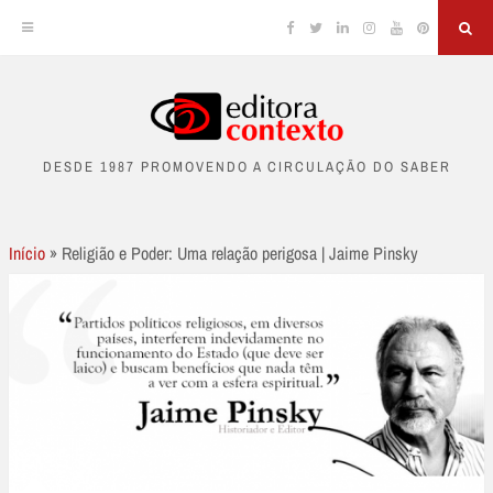
Facebook
Twitter
Linkedin
Instagram
YouTube
Pinterest
Sea
Skip
to
DESDE 1987 PROMOVENDO A CIRCULAÇÃO DO SABER
content
Início
»
Religião e Poder: Uma relação perigosa | Jaime Pinsky