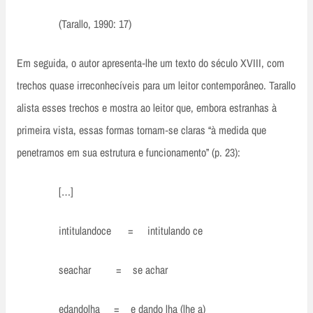
(Tarallo, 1990: 17)
Em seguida, o autor apresenta‑lhe um texto do século XVIII, com
trechos quase irreconhecíveis para um leitor contemporâneo. Tarallo
alista esses trechos e mostra ao leitor que, embora estranhas à
primeira vista, essas formas tornam‑se claras “à medida que
penetramos em sua estrutura e funcionamento” (p. 23):
[…]
intitulandoce = intitulando ce
seachar = se achar
edandolha = e dando lha (lhe a)