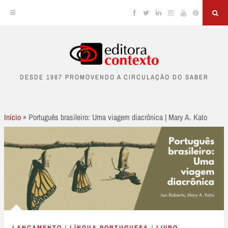
Facebook
Twitter
Linkedin
Instagram
YouTube
Pinterest
Sea
Skip
to
DESDE 1987 PROMOVENDO A CIRCULAÇÃO DO SABER
content
Início
»
Português brasileiro: Uma viagem diacrônica | Mary A. Kato
LANÇAMENTO
/
LÍNGUA PORTUGUESA
/
LIVRO