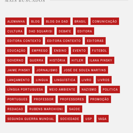
MAIS BUSCADOS
ALEMANHA
BLOG
BLOG DA DAD
BRASIL
COMUNICAÇÃO
CULTURA
DAD SQUARISI
DEBATE
EDITORA
EDITORA CONTEXTO
EDITORA CONTEXTO
EDITORAS
EDUCAÇÃO
EMPREGO
ENSINO
EVENTO
FUTEBOL
GOVERNO
GUERRA
HISTÓRIA
HITLER
ILANA PINSKY
JAIME PINSKY
JORNALISMO
JOSÉ DE SOUZA MARTINS
LANÇAMENTO
LINGUA
LINGUÍSTICA
LIVRO
LIVROS
LÍNGUA PORTUGUESA
MEIO AMBIENTE
NAZISMO
POLITICA
PORTUGUES
PROFESSOR
PROFESSORES
PROMOÇÃO
REDACAO
RUBENS MARCHIONI
SAÚDE
SEGUNDA GUERRA MUNDIAL
SOCIEDADE
USP
VAGA