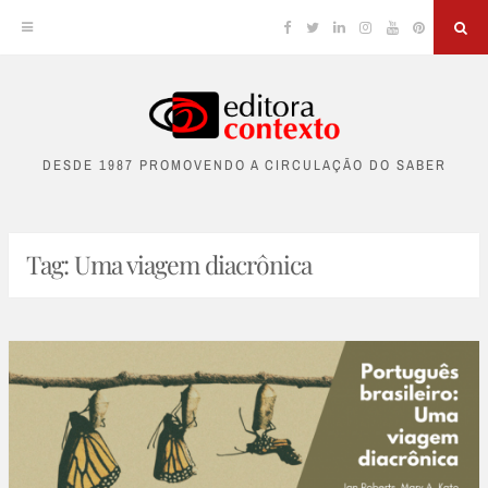
Facebook
Twitter
Linkedin
Instagram
YouTube
Pinterest
Sea
Skip
to
DESDE 1987 PROMOVENDO A CIRCULAÇÃO DO SABER
content
Tag:
Uma viagem diacrônica