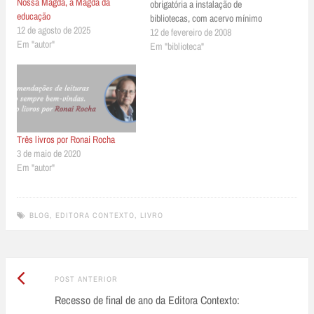
Nossa Magda, a Magda da
obrigatória a instalação de
educação
bibliotecas, com acervo mínimo
12 de agosto de 2025
de 2 mil exemplares, em todos os
12 de fevereiro de 2008
Em "autor"
municípios com população igual
Em "biblioteca"
ou superior a 100 mil habitantes.
O objetivo é ampliar o acesso da
população das cidades…
Três livros por Ronai Rocha
3 de maio de 2020
Em "autor"
BLOG
,
EDITORA CONTEXTO
,
LIVRO
Post
Post
POST ANTERIOR
Anterior:
Recesso de final de ano da Editora Contexto:
navigation