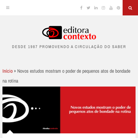
Facebook
Twitter
Linkedin
Instagram
YouTube
Pinterest
Sea
Skip
to
DESDE 1987 PROMOVENDO A CIRCULAÇÃO DO SABER
content
Início
»
Novos estudos mostram o poder de pequenos atos de bondade
na rotina