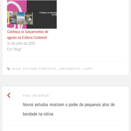
Conheça os lançamentos de
agosto na Editora Contexto!
31 de julho de 2025
Em "blog"
BLOG
,
EDITORA CONTEXTO
,
LANÇAMENTO
,
LIVRO
Post
Post
POST ANTERIOR
Anterior:
Novos estudos mostram o poder de pequenos atos de
navigation
bondade na rotina