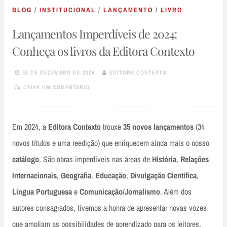
BLOG
/
INSTITUCIONAL
/
LANÇAMENTO
/
LIVRO
Lançamentos Imperdíveis de 2024:
Conheça os livros da Editora Contexto
30 DE DEZEMBRO DE 2024
EDITORA CONTEXTO
DEIXE UM COMENTÁRIO
Em 2024, a
Editora Contexto
trouxe
35
novos lançamentos
(34
novos títulos e uma reedição) que enriquecem ainda mais o nosso
catálogo
. São obras imperdíveis nas áreas de
História
,
Relações
Internacionais
,
Geografia
,
Educação
,
Divulgação Científica
,
Língua Portuguesa
e
Comunicação/Jornalismo
. Além dos
autores consagrados, tivemos a honra de apresentar novas vozes
que ampliam as possibilidades de aprendizado para os leitores,