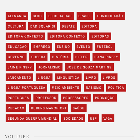
ALEMANHA
BLOG
BLOG DA DAD
BRASIL
COMUNICAÇÃO
CULTURA
DAD SQUARISI
DEBATE
EDITORA
EDITORA CONTEXTO
EDITORA CONTEXTO
EDITORAS
EDUCAÇÃO
EMPREGO
ENSINO
EVENTO
FUTEBOL
GOVERNO
GUERRA
HISTÓRIA
HITLER
ILANA PINSKY
JAIME PINSKY
JORNALISMO
JOSÉ DE SOUZA MARTINS
LANÇAMENTO
LINGUA
LINGUÍSTICA
LIVRO
LIVROS
LÍNGUA PORTUGUESA
MEIO AMBIENTE
NAZISMO
POLITICA
PORTUGUES
PROFESSOR
PROFESSORES
PROMOÇÃO
REDACAO
RUBENS MARCHIONI
SAÚDE
SEGUNDA GUERRA MUNDIAL
SOCIEDADE
USP
VAGA
YOUTUBE