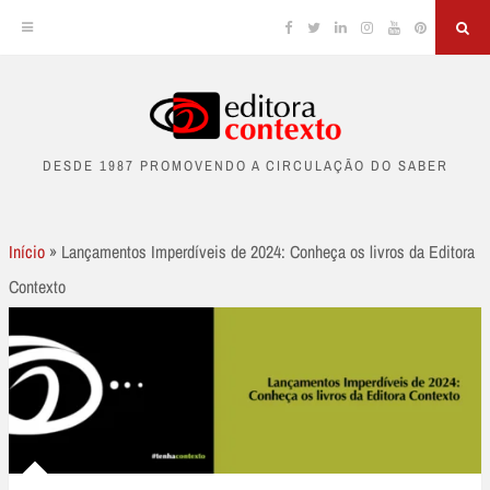
Facebook
Twitter
Linkedin
Instagram
YouTube
Pinterest
Sea
Skip
to
DESDE 1987 PROMOVENDO A CIRCULAÇÃO DO SABER
content
Início
»
Lançamentos Imperdíveis de 2024: Conheça os livros da Editora
Contexto