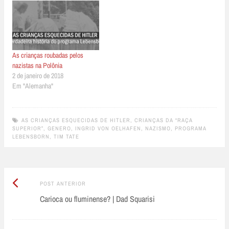
As crianças roubadas pelos
nazistas na Polônia
2 de janeiro de 2018
Em "Alemanha"
AS CRIANÇAS ESQUECIDAS DE HITLER
,
CRIANÇAS DA “RAÇA
SUPERIOR”
,
GENERO
,
INGRID VON OELHAFEN
,
NAZISMO
,
PROGRAMA
LEBENSBORN
,
TIM TATE
Post
Post
POST ANTERIOR
Anterior:
Carioca ou fluminense? | Dad Squarisi
navigation