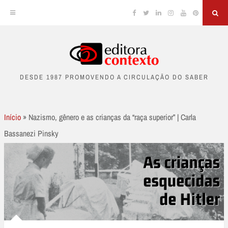
Facebook
Twitter
Linkedin
Instagram
YouTube
Pinterest
Sea
Skip
to
DESDE 1987 PROMOVENDO A CIRCULAÇÃO DO SABER
content
Início
»
Nazismo, gênero e as crianças da “raça superior” | Carla
Bassanezi Pinsky