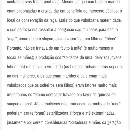
contraceptivos foram proibidas. Mesmo as que não tinham marido
eram encorajadas a engravidar em benefício do interesse público, o
ideal da conservação da raça. Mais do que valorizar a maternidade,
o que se fazia era ressaltar a obrigação das mulheres para com a
“raça”; como dizia o slogan, elas deviam “dar um filho ao Führer”.
Portanto, não se tratava de um “culto à mãe” (e muito menos a
todas as mães); a produção dos “soldados de uma ideia” (os jovens
hitleristas) e o louvor à virilidade (os homens tinham status superior
ao das mulheres, e os que eram maridos e pais eram mais
valorizados que os solteiros sem filhos) eram fatores muito mais
importantes no “eterno combate” travado em favor da “pureza do
sangue ariano”. Já as mulheres discriminadas por motivo de “raça”
poderiam ser (e foram) esterilizadas à força e até exterminadas,
justamente por serem consideradas “portadoras e mães da geração