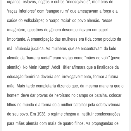
ciganos, eslavos, negros e outros “indesejáveis”, membros de
“raças inferiores” com “sangue ruim” que ameaçavam a força e a
saúde do Volkskörper, o “corpo racial” do povo alemão. Nesse
imaginário, questões de gênero desempenhavam um papel
importante. A emancipação das mulheres era tida como produto da
má influência judaica. As mulheres que se encontravam do lado
alemão da “barreira racial” eram vistas como “mães do volk” (povo
alemão). No Mein Kampf, Adolf Hitler afirmara que a finalidade da
educação feminina deveria ser, irrevogavelmente, formar a futura
mãe. Mais tarde completaria dizendo que, da mesma maneira que o
homem deve dar provas de heroísmo no campo de batalha, colocar
filhos no mundo é a forma de a mulher batalhar pela sobrevivência
de seu povo. Em 1938, o regime chegou a instituir condecorações
para mães alemãs com mais de quatro filhos. As propagandas de