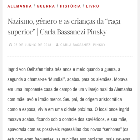
ALEMANHA
/
GUERRA
/
HISTÓRIA
/
LIVRO
Nazismo, gênero e as crianças da “raça
superior” | Carla Bassanezi Pinsky
26 DE JUNHO DE 2018
CARLA BASSANEZI PINSKY
Ingrid von Oelhafen tinha três anos e meio quando a guerra, a
segunda a chamar-se “Mundial”, acabou para os alemães. Morava
em uma imponente casa de campo de um vilarejo rural da Alemanha
com mãe, avó e irmão menor. Seu pai, de origem aristocrática
como a esposa, vivia em uma cidade próxima. O local onde Ingrid
morava acabou ficando sob o controle dos soviéticos, e sua mãe,
apavorada com as possíveis represálias dos novos “senhores” (os
estupros eram frequentes, as punições aos nazistas, mais severas,