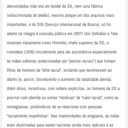
desvendados (não era um bordel da SS, nem uma fábrica
indiscriminada de bebês), mesmo porque um dos arquivos mais
importantes, o do SIB (Serviço Internacional de Busca), só foi
aberto na íntegra à consulta pública em 2007! Von Oelhafen e Tate
mostram claramente como Himmler, chefe supremo da SS, o
concebeu (1936) inicialmente para dar assistência especialmente
às mães solteiras (selecionadas por “peritos raciais”) que tinham
filhos de homens da “elite racial”, evitando que recorressem ao
aborto (e, assim, favorecendo o aumento da natalidade alemã).
Além disso, incentivou, com ordens explícitas, os homens da SS a
procriar com alemãs ou outras “nórdicas” de “valor racial”, como as
norueguesas, proibindo-os de se relacionar com pessoas
“racialmente imperfeitas”. Nas maternidades do programa, as mães
eram doutrinadas para serem nazistas ainda mais radicais e as