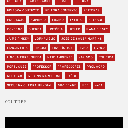
CULTURA
DAD SQUARISI
DEBATE
EDITORA
EDITORA CONTEXTO
EDITORA CONTEXTO
EDITORAS
EDUCAÇÃO
EMPREGO
ENSINO
EVENTO
FUTEBOL
GOVERNO
GUERRA
HISTÓRIA
HITLER
ILANA PINSKY
JAIME PINSKY
JORNALISMO
JOSÉ DE SOUZA MARTINS
LANÇAMENTO
LINGUA
LINGUÍSTICA
LIVRO
LIVROS
LÍNGUA PORTUGUESA
MEIO AMBIENTE
NAZISMO
POLITICA
PORTUGUES
PROFESSOR
PROFESSORES
PROMOÇÃO
REDACAO
RUBENS MARCHIONI
SAÚDE
SEGUNDA GUERRA MUNDIAL
SOCIEDADE
USP
VAGA
YOUTUBE