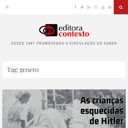
Facebook
Twitter
Linkedin
Instagram
YouTube
Pinterest
Sea
Skip
to
DESDE 1987 PROMOVENDO A CIRCULAÇÃO DO SABER
content
Tag:
genero