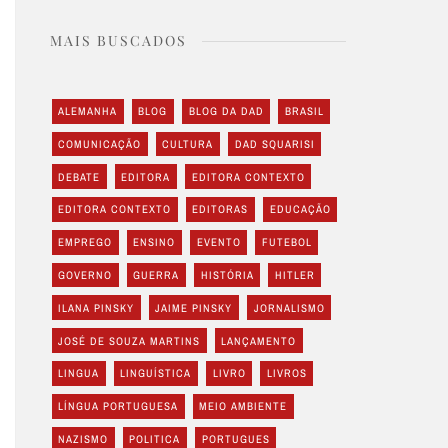
MAIS BUSCADOS
ALEMANHA
BLOG
BLOG DA DAD
BRASIL
COMUNICAÇÃO
CULTURA
DAD SQUARISI
DEBATE
EDITORA
EDITORA CONTEXTO
EDITORA CONTEXTO
EDITORAS
EDUCAÇÃO
EMPREGO
ENSINO
EVENTO
FUTEBOL
GOVERNO
GUERRA
HISTÓRIA
HITLER
ILANA PINSKY
JAIME PINSKY
JORNALISMO
JOSÉ DE SOUZA MARTINS
LANÇAMENTO
LINGUA
LINGUÍSTICA
LIVRO
LIVROS
LÍNGUA PORTUGUESA
MEIO AMBIENTE
NAZISMO
POLITICA
PORTUGUES