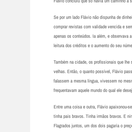
Flávio concluiu que só havia um caminho à s
Se por um lado Flávio não dispunha de dinheir
comprar revistas com validade vencida e se
apenas os conteúdos. Ia além, e observava a 
leitura dos créditos e o aumento do seu núm
Também na cidade, os profissionais que lhe
velhas. Então, o quanto possível, Flávio pas
falassem a mesma língua, vivessem no mesm
frequentavam aquele mundo do qual ele deseja
Entre uma coisa e outra, Flávio apaixonou-s
tinha pais bravos. Tinha irmãos bravos. E n
Flagrados juntos, um dos dois pagaria o pre