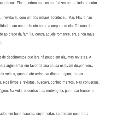
porcional. Eles queriam apenas ser felizes um ao lado do outro.
o, inevitável, com um dos irmãos aconteceu. Mas Flávio não
ilidade para um confronto corpo a corpo com ele. O braço do
ade ao credo da família, contra aquele romance, era ainda mais
o.
 e de depoimentos que lera há pouco em algumas revistas. A
 para argumentar em favor da sua causa estavam disponíveis,
s velhos, quando até arriscava discutir alguns temas
e. Nos livros e revistas, buscava conhecimentos. Nas conversas,
égico. Na vida, encontrava as motivações para usar teorias e
tados em boas escolas, cujas portas se abriram com mais