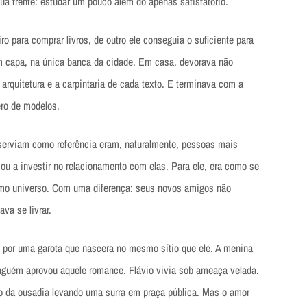
ua frente: estudar um pouco além do apenas satisfatório.
o para comprar livros, de outro ele conseguia o suficiente para
m capa, na única banca da cidade. Em casa, devorava não
arquitetura e a carpintaria de cada texto. E terminava com a
ero de modelos.
 serviam como referência eram, naturalmente, pessoas mais
sou a investir no relacionamento com elas. Para ele, era como se
o universo. Com uma diferença: seus novos amigos não
va se livrar.
e por uma garota que nascera no mesmo sítio que ele. A menina
inguém aprovou aquele romance. Flávio vivia sob ameaça velada.
ço da ousadia levando uma surra em praça pública. Mas o amor