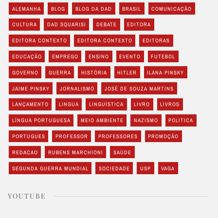
ALEMANHA
BLOG
BLOG DA DAD
BRASIL
COMUNICAÇÃO
CULTURA
DAD SQUARISI
DEBATE
EDITORA
EDITORA CONTEXTO
EDITORA CONTEXTO
EDITORAS
EDUCAÇÃO
EMPREGO
ENSINO
EVENTO
FUTEBOL
GOVERNO
GUERRA
HISTÓRIA
HITLER
ILANA PINSKY
JAIME PINSKY
JORNALISMO
JOSÉ DE SOUZA MARTINS
LANÇAMENTO
LINGUA
LINGUÍSTICA
LIVRO
LIVROS
LÍNGUA PORTUGUESA
MEIO AMBIENTE
NAZISMO
POLITICA
PORTUGUES
PROFESSOR
PROFESSORES
PROMOÇÃO
REDACAO
RUBENS MARCHIONI
SAÚDE
SEGUNDA GUERRA MUNDIAL
SOCIEDADE
USP
VAGA
YOUTUBE