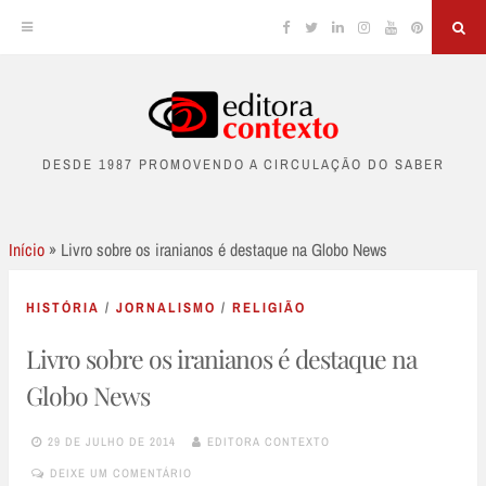
Facebook
Twitter
Linkedin
Instagram
YouTube
Pinterest
Sea
Skip
to
DESDE 1987 PROMOVENDO A CIRCULAÇÃO DO SABER
content
Início
»
Livro sobre os iranianos é destaque na Globo News
HISTÓRIA
/
JORNALISMO
/
RELIGIÃO
Livro sobre os iranianos é destaque na
Globo News
29 DE JULHO DE 2014
EDITORA CONTEXTO
DEIXE UM COMENTÁRIO