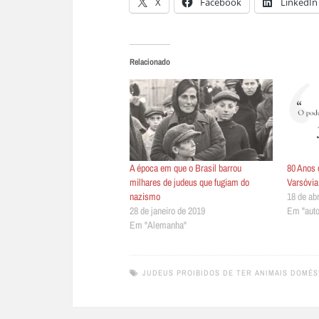
X
Facebook
LinkedIn
Relacionado
A época em que o Brasil barrou
80 Anos 
milhares de judeus que fugiam do
Varsóvia
nazismo
18 de abr
28 de janeiro de 2019
Em "auto
Em "Alemanha"
JUDEUS PROIBIDOS DE TER ANIMAIS DOMÉS