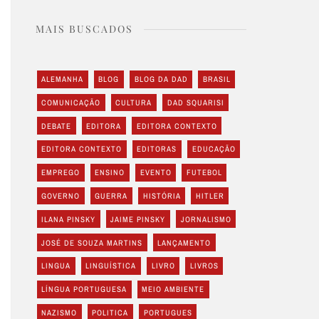
MAIS BUSCADOS
ALEMANHA
BLOG
BLOG DA DAD
BRASIL
COMUNICAÇÃO
CULTURA
DAD SQUARISI
DEBATE
EDITORA
EDITORA CONTEXTO
EDITORA CONTEXTO
EDITORAS
EDUCAÇÃO
EMPREGO
ENSINO
EVENTO
FUTEBOL
GOVERNO
GUERRA
HISTÓRIA
HITLER
ILANA PINSKY
JAIME PINSKY
JORNALISMO
JOSÉ DE SOUZA MARTINS
LANÇAMENTO
LINGUA
LINGUÍSTICA
LIVRO
LIVROS
LÍNGUA PORTUGUESA
MEIO AMBIENTE
NAZISMO
POLITICA
PORTUGUES