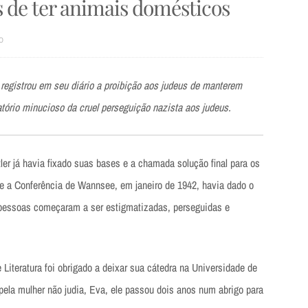
s de ter animais domésticos
O
 registrou em seu diário a proibição aos judeus de manterem
atório minucioso da cruel perseguição nazista aos judeus.
er já havia fixado suas bases e a chamada solução final para os
ue a Conferência de Wannsee, em janeiro de 1942, havia dado o
s pessoas começaram a ser estigmatizadas, perseguidas e
 Literatura foi obrigado a deixar sua cátedra na Universidade de
pela mulher não judia, Eva, ele passou dois anos num abrigo para