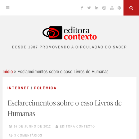
Facebook
Twitter
Linkedin
Instagram
YouTube
Pinterest
Sea
Skip
to
DESDE 1987 PROMOVENDO A CIRCULAÇÃO DO SABER
content
Início
»
Esclarecimentos sobre o caso Livros de Humanas
INTERNET
/
POLÊMICA
Esclarecimentos sobre o caso Livros de
Humanas
14 DE JUNHO DE 2012
EDITORA CONTEXTO
3 COMENTÁRIOS