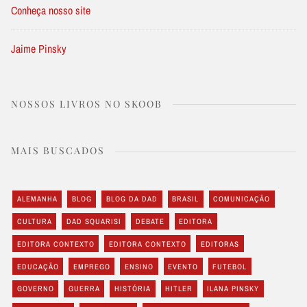
Conheça nosso site
Jaime Pinsky
NOSSOS LIVROS NO SKOOB
MAIS BUSCADOS
ALEMANHA
BLOG
BLOG DA DAD
BRASIL
COMUNICAÇÃO
CULTURA
DAD SQUARISI
DEBATE
EDITORA
EDITORA CONTEXTO
EDITORA CONTEXTO
EDITORAS
EDUCAÇÃO
EMPREGO
ENSINO
EVENTO
FUTEBOL
GOVERNO
GUERRA
HISTÓRIA
HITLER
ILANA PINSKY