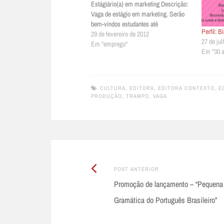
Estágiário(a) em marketing Descrição:
Vaga de estágio em marketing. Serão
bem-vindos estudantes até
Perfil: B
o 5º semestre de Publicidade,
29 de fevereiro de 2012
27 de ju
Propaganda e Marketing.
Em "emprego"
Em "30 
Características
desejáveis: Desenvoltura, capacidade
de negociação, conhecimento de
Photoshop, Dreamweaver e boa
CULTURA
,
EDITORA
,
EDITORA CONTEXTO
,
E
redação. Horário: 6 horas diárias
PRODUÇÃO
,
TRAMPO
,
VAGA
Bolsa: A combinar Benefício: vale-
transporte Para…
Post
Post
POST ANTERIOR
Anterior:
Promoção de lançamento – “Pequena
navigation
Gramática do Português Brasileiro”