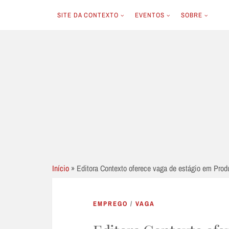
SITE DA CONTEXTO
EVENTOS
SOBRE
Skip
to
content
Início
»
Editora Contexto oferece vaga de estágio em Produ
EMPREGO
/
VAGA