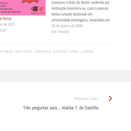
concurso o título de doutor conferido por
instituição brasileira ou, caso a pessoa
tenha cursado doutorado em
ia Ferraz
universidade estrangeira, revalidado por
lho de 2017
instituição nacional. Inscrições devem
28 de janeiro de 2008
anos"
ser feitas pessoalmente ou por
Em "ensino"
procuração no campus de interesse do
candidato, de segunda a sexta-feira, das
9h às 12h…
DITORAS
,
EDITORIAL
,
EMPREGO
,
ESTÁGIO
,
LIVRO
,
LIVROS
,
Próximo
PRÓXIMO POST
Post:
Três perguntas para… Ataliba T. de Castilho