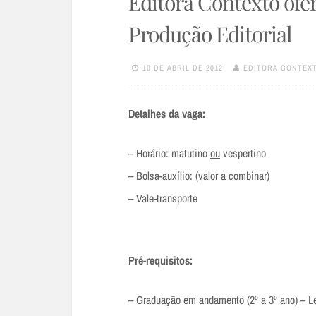
Editora Contexto ofe
Produção Editorial
19 DE ABRIL DE 2012
EDITORA CONTEX
Detalhes da vaga:
– Horário: matutino
ou
vespertino
– Bolsa-auxílio: (valor a combinar)
– Vale-transporte
Pré-requisitos:
– Graduação em andamento (2º a 3º ano) – Le