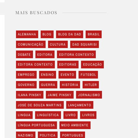
MAIS BUSCADOS
ALEMANHA
BLOG
BLOG DA DAD
BRASIL
COMUNICAÇÃO
CULTURA
DAD SQUARISI
DEBATE
EDITORA
EDITORA CONTEXTO
EDITORA CONTEXTO
EDITORAS
EDUCAÇÃO
EMPREGO
ENSINO
EVENTO
FUTEBOL
GOVERNO
GUERRA
HISTÓRIA
HITLER
ILANA PINSKY
JAIME PINSKY
JORNALISMO
JOSÉ DE SOUZA MARTINS
LANÇAMENTO
LINGUA
LINGUÍSTICA
LIVRO
LIVROS
LÍNGUA PORTUGUESA
MEIO AMBIENTE
NAZISMO
POLITICA
PORTUGUES