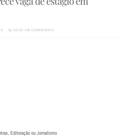
rece vaga de estágio em
TO
DEIXE UM COMENTÁRIO
tras, Editoração ou Jornalismo