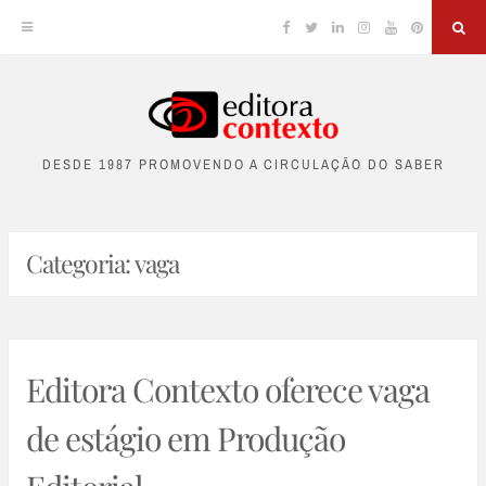
Facebook
Twitter
Linkedin
Instagram
YouTube
Pinterest
Sea
Skip
to
DESDE 1987 PROMOVENDO A CIRCULAÇÃO DO SABER
content
Categoria:
vaga
Editora Contexto oferece vaga
de estágio em Produção