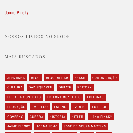
Jaime Pinsky
NOSSOS LIVROS NO SKOOB
MAIS BUSCADOS
ALEMANHA
BLOG
BLOG DA DAD
BRASIL
COMUNICAÇÃO
CULTURA
DAD SQUARISI
DEBATE
EDITORA
EDITORA CONTEXTO
EDITORA CONTEXTO
EDITORAS
EDUCAÇÃO
EMPREGO
ENSINO
EVENTO
FUTEBOL
GOVERNO
GUERRA
HISTÓRIA
HITLER
ILANA PINSKY
JAIME PINSKY
JORNALISMO
JOSÉ DE SOUZA MARTINS