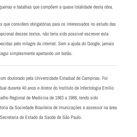
as guerras e batalhas que compõem a quase totalidade desta obra.
ras que considero obrigatórias para os interessados no estudo das
cional desses textos, não teria sido possível escrever esta
cidas pelo milagre da internet. Sem a ajuda do Google, jamais
nsegui simplesmente apertando um botão.
 com doutorado pela Universidade Estadual de Campinas. Foi
al durante 40 anos e diretor do Instituto de Infectologia Emílio
nselho Regional de Medicina de 1983 a 1988, tendo sido
toria da Sociedade Brasileira de Imunizações e assessor na área
 Secretaria de Estado da Saúde de São Paulo.