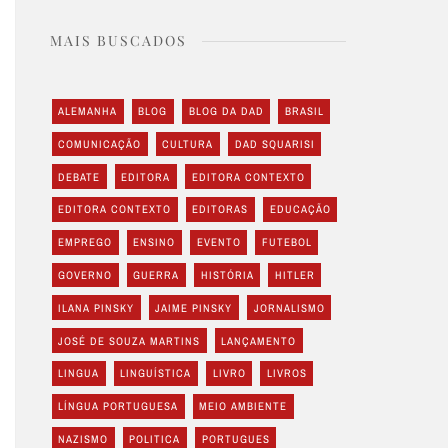
MAIS BUSCADOS
ALEMANHA
BLOG
BLOG DA DAD
BRASIL
COMUNICAÇÃO
CULTURA
DAD SQUARISI
DEBATE
EDITORA
EDITORA CONTEXTO
EDITORA CONTEXTO
EDITORAS
EDUCAÇÃO
EMPREGO
ENSINO
EVENTO
FUTEBOL
GOVERNO
GUERRA
HISTÓRIA
HITLER
ILANA PINSKY
JAIME PINSKY
JORNALISMO
JOSÉ DE SOUZA MARTINS
LANÇAMENTO
LINGUA
LINGUÍSTICA
LIVRO
LIVROS
LÍNGUA PORTUGUESA
MEIO AMBIENTE
NAZISMO
POLITICA
PORTUGUES