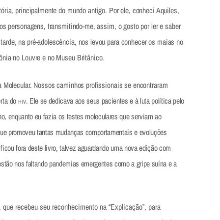
ória, principalmente do mundo antigo. Por ele, conheci Aquiles,
ros personagens, transmitindo-me, assim, o gosto por ler e saber
arde, na pré-adolescência, nos levou para conhecer os maias no
ônia no Louvre e no Museu Britânico.
ia Molecular. Nossos caminhos profissionais se encontraram
erta do
. Ele se dedicava aos seus pacientes e à luta política pelo
HIV
o, enquanto eu fazia os testes moleculares que serviam ao
 que promoveu tantas mudanças comportamentais e evoluções
 ficou fora deste livro, talvez aguardando uma nova edição com
estão nos faltando pandemias emergentes como a gripe suína e a
 que recebeu seu reconhecimento na “Explicação”, para