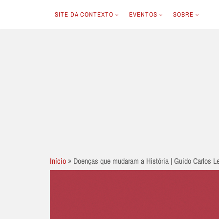
SITE DA CONTEXTO
EVENTOS
SOBRE
Skip
to
content
Início
»
Doenças que mudaram a História | Guido Carlos L