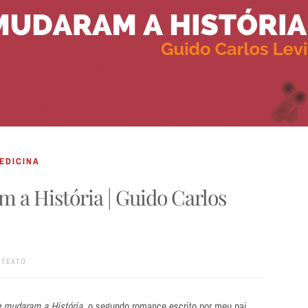
EDICINA
a História | Guido Carlos
NTEXTO
 mudaram a História
, o segundo romance escrito por meu pai,