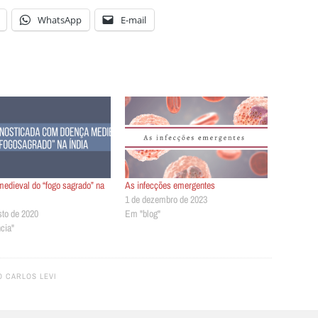
WhatsApp
E-mail
edieval do “fogo sagrado” na
As infecções emergentes
1 de dezembro de 2023
sto de 2020
Em "blog"
cia"
O CARLOS LEVI