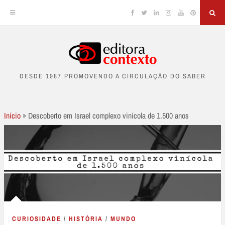
Facebook
Twitter
Linkedin
Instagram
YouTube
Pinterest
Sea
Skip
to
DESDE 1987 PROMOVENDO A CIRCULAÇÃO DO SABER
content
Início
»
Descoberto em Israel complexo vinícola de 1.500 anos
CURIOSIDADE
/
HISTÓRIA
/
MUNDO