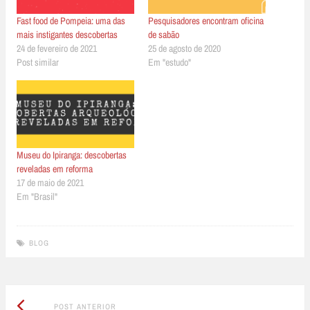
Fast food de Pompeia: uma das
Pesquisadores encontram oficina
mais instigantes descobertas
de sabão
24 de fevereiro de 2021
25 de agosto de 2020
Post similar
Em "estudo"
Museu do Ipiranga: descobertas
reveladas em reforma
17 de maio de 2021
Em "Brasil"
BLOG
Post
Post
POST ANTERIOR