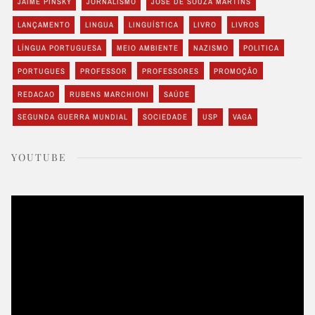
JAIME PINSKY
JORNALISMO
JOSÉ DE SOUZA MARTINS
LANÇAMENTO
LINGUA
LINGUÍSTICA
LIVRO
LIVROS
LÍNGUA PORTUGUESA
MEIO AMBIENTE
NAZISMO
POLITICA
PORTUGUES
PROFESSOR
PROFESSORES
PROMOÇÃO
REDACAO
RUBENS MARCHIONI
SAÚDE
SEGUNDA GUERRA MUNDIAL
SOCIEDADE
USP
VAGA
YOUTUBE