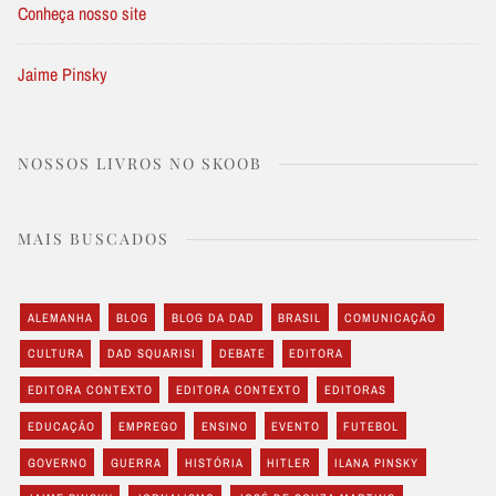
Conheça nosso site
Jaime Pinsky
NOSSOS LIVROS NO SKOOB
MAIS BUSCADOS
ALEMANHA
BLOG
BLOG DA DAD
BRASIL
COMUNICAÇÃO
CULTURA
DAD SQUARISI
DEBATE
EDITORA
EDITORA CONTEXTO
EDITORA CONTEXTO
EDITORAS
EDUCAÇÃO
EMPREGO
ENSINO
EVENTO
FUTEBOL
GOVERNO
GUERRA
HISTÓRIA
HITLER
ILANA PINSKY