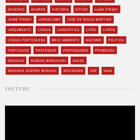
GOVERNO
GUERRA
HISTÓRIA
HITLER
ILANA PINSKY
JAIME PINSKY
JORNALISMO
JOSÉ DE SOUZA MARTINS
LANÇAMENTO
LINGUA
LINGUÍSTICA
LIVRO
LIVROS
LÍNGUA PORTUGUESA
MEIO AMBIENTE
NAZISMO
POLITICA
PORTUGUES
PROFESSOR
PROFESSORES
PROMOÇÃO
REDACAO
RUBENS MARCHIONI
SAÚDE
SEGUNDA GUERRA MUNDIAL
SOCIEDADE
USP
VAGA
YOUTUBE