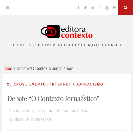
Facebook
Twitter
Linkedin
Instagram
YouTube
Pinterest
Sea
Skip
to
DESDE 1987 PROMOVENDO A CIRCULAÇÃO DO SABER
content
Início
»
Debate “O Contexto Jornalístico”
25 ANOS
/
EVENTO
/
INTERNET
/
JORNALISMO
Debate “O Contexto Jornalístico”
3 DE ABRIL DE 2012
EDITORA CONTEXTO
DEIXE UM COMENTÁRIO