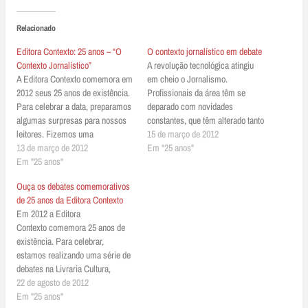
Relacionado
Editora Contexto: 25 anos – “O
O contexto jornalístico em debate
Contexto Jornalístico”
A revolução tecnológica atingiu
A Editora Contexto comemora em
em cheio o Jornalismo.
2012 seus 25 anos de existência.
Profissionais da área têm se
Para celebrar a data, preparamos
deparado com novidades
algumas surpresas para nossos
constantes, que têm alterado tanto
leitores. Fizemos uma
sua rotina quanto a interação com
15 de março de 2012
apresentação-teaser da primeira
13 de março de 2012
o público. Desde meados dos
Em "25 anos"
delas: Debate 25 anos - O
Em "25 anos"
anos 1990, jornalistas e
Contexto Jornalístico
empresas do setor vêm buscando
Ouça os debates comemorativos
adaptar sua rotina a um mundo
de 25 anos da Editora Contexto
pouco vislumbrado antes,…
Em 2012 a Editora
Contexto comemora 25 anos de
existência. Para celebrar,
estamos realizando uma série de
debates na Livraria Cultura,
sempre com temas relacionados
22 de agosto de 2012
às áreas de interesse de nossas
Em "25 anos"