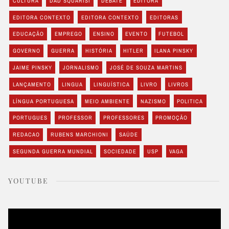
CULTURA
DAD SQUARISI
DEBATE
EDITORA
EDITORA CONTEXTO
EDITORA CONTEXTO
EDITORAS
EDUCAÇÃO
EMPREGO
ENSINO
EVENTO
FUTEBOL
GOVERNO
GUERRA
HISTÓRIA
HITLER
ILANA PINSKY
JAIME PINSKY
JORNALISMO
JOSÉ DE SOUZA MARTINS
LANÇAMENTO
LINGUA
LINGUÍSTICA
LIVRO
LIVROS
LÍNGUA PORTUGUESA
MEIO AMBIENTE
NAZISMO
POLITICA
PORTUGUES
PROFESSOR
PROFESSORES
PROMOÇÃO
REDACAO
RUBENS MARCHIONI
SAÚDE
SEGUNDA GUERRA MUNDIAL
SOCIEDADE
USP
VAGA
YOUTUBE