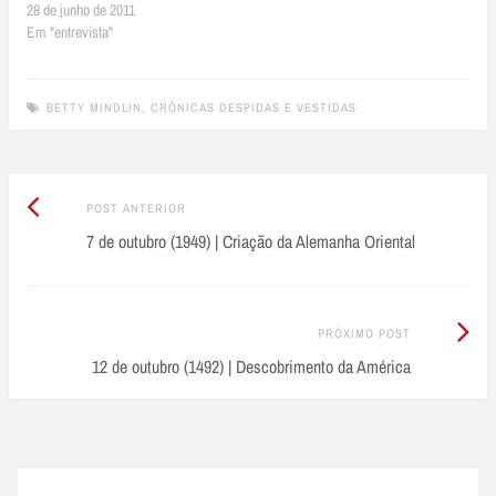
livrar do domínio de outras
28 de junho de 2011
sociedades indígenas cruéis e
Em "entrevista"
violentas. Esta é a explicação
mais atual para se compreender o
que…
BETTY MINDLIN
,
CRÔNICAS DESPIDAS E VESTIDAS
Post
Post
POST ANTERIOR
Anterior:
7 de outubro (1949) | Criação da Alemanha Oriental
navigation
Próximo
PRÓXIMO POST
Post:
12 de outubro (1492) | Descobrimento da América