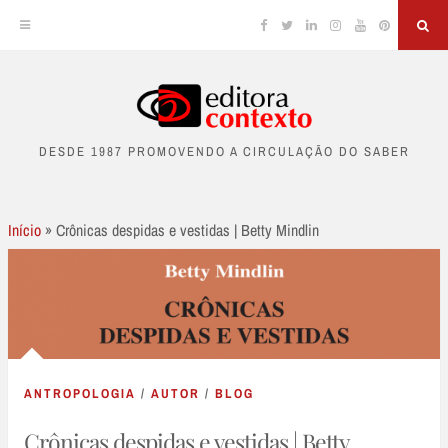
Facebook
Twitter
Linkedin
Instagram
YouTube
Pinterest
Sea
Skip
to
DESDE 1987 PROMOVENDO A CIRCULAÇÃO DO SABER
content
Início
»
Crônicas despidas e vestidas | Betty Mindlin
ANTROPOLOGIA
/
AUTOR
/
BLOG
Crônicas despidas e vestidas | Betty