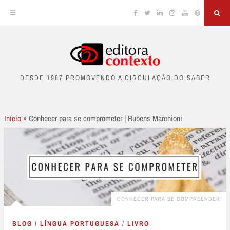
Facebook
Twitter
Linkedin
Instagram
YouTube
Pinterest
Sea
Skip
to
DESDE 1987 PROMOVENDO A CIRCULAÇÃO DO SABER
content
Início
»
Conhecer para se comprometer | Rubens Marchioni
CONHECER PARA SE COMPREENDER
BLOG
/
LÍNGUA PORTUGUESA
/
LIVRO