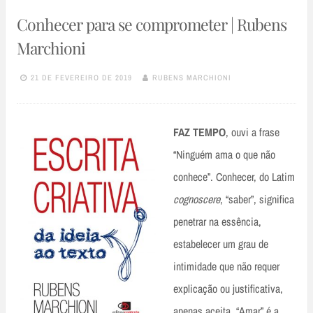
Conhecer para se comprometer | Rubens
Marchioni
21 DE FEVEREIRO DE 2019
RUBENS MARCHIONI
FAZ TEMPO
, ouvi a frase
“Ninguém ama o que não
conhece”. Conhecer, do Latim
cognoscere
, “saber”, significa
penetrar na essência,
estabelecer um grau de
intimidade que não requer
explicação ou justificativa,
apenas aceita. “Amar” é a