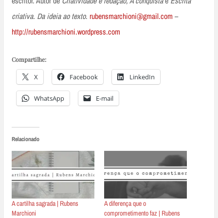
escritor. Autor de
Criatividade e redação, A conquista
e
Escrita
criativa. Da ideia ao texto
.
rubensmarchioni@gmail.com
–
http://rubensmarchioni.wordpress.com
Compartilhe:
X
Facebook
LinkedIn
WhatsApp
E-mail
Relacionado
A cartilha sagrada | Rubens
A diferença que o
Marchioni
comprometimento faz | Rubens