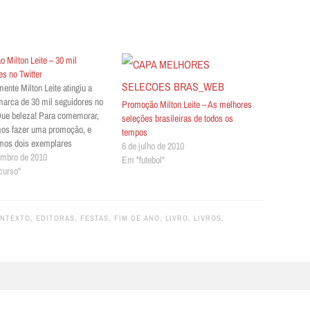
 Milton Leite – 30 mil
es no Twitter
ente Milton Leite atingiu a
 marca de 30 mil seguidores no
Promoção Milton Leite – As melhores
 Que beleza! Para comemorar,
seleções brasileiras de todos os
os fazer uma promoção, e
tempos
mos dois exemplares
6 de julho de 2010
ados de seu livro “As melhores
embro de 2010
Em "futebol"
 brasileiras de todos os
curso"
 Como ganhar o livro Basta ser
 do @miltonleitereal e da
acontexto e…
ONTEXTO
,
EDITORAS
,
FESTAS
,
FIM DE ANO
,
LIVRO
,
LIVROS
,