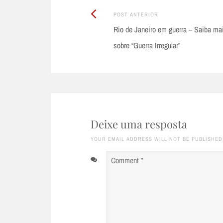
Post
Post
POST ANTERIOR
Anterior:
Rio de Janeiro em guerra – Saiba ma
navigation
sobre “Guerra Irregular”
Deixe uma resposta
YOUR EMAIL ADDRESS WILL NOT BE PUBLISHED
Comment
*