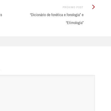
Próximo
PRÓXIMO POST
Post:
is
“Dicionário de fonética e fonologia” e
“Etimologia”
.