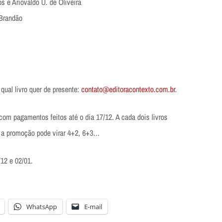
s e Ariovaldo U. de Oliveira
 Brandão
qual livro quer de presente:
contato@editoracontexto.com.br
.
om pagamentos feitos até o dia 17/12. A cada dois livros
 a promoção pode virar 4+2, 6+3…
12 e 02/01.
WhatsApp
E-mail