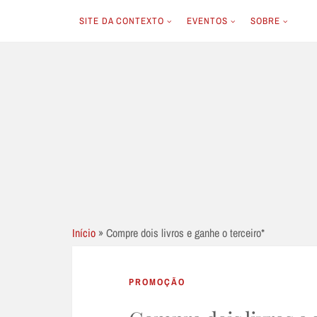
SITE DA CONTEXTO
EVENTOS
SOBRE
Skip
to
content
Início
»
Compre dois livros e ganhe o terceiro*
PROMOÇÃO