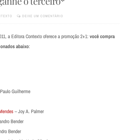
ganhe o terceiro*
NTEXTO
DEIXE UM COMENTÁRIO
2011, a Editora Contexto oferece a promoção 2+1:
você compra
cionados abaixo
:
Paulo Guilherme
 Mendes
– Joy A. Palmer
andro Bender
ndro Bender