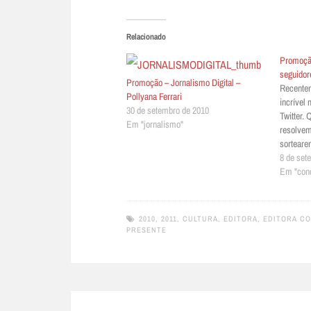
Relacionado
Promoção
seguidor
Promoção – Jornalismo Digital –
Recentem
Pollyana Ferrari
incrível
30 de setembro de 2010
Twitter.
Em "jornalismo"
resolvem
sorteare
autograf
8 de set
seleções
Em "con
tempos”.
seguidor
@editor
2010
,
2011
,
CULTURA
,
EDITORA
,
EDITORA C
PRESENTE