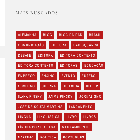
MAIS BUSCADOS
ALEMANHA
BLOG
BLOG DA DAD
BRASIL
COMUNICAÇÃO
CULTURA
DAD SQUARISI
DEBATE
EDITORA
EDITORA CONTEXTO
EDITORA CONTEXTO
EDITORAS
EDUCAÇÃO
EMPREGO
ENSINO
EVENTO
FUTEBOL
GOVERNO
GUERRA
HISTÓRIA
HITLER
ILANA PINSKY
JAIME PINSKY
JORNALISMO
JOSÉ DE SOUZA MARTINS
LANÇAMENTO
LINGUA
LINGUÍSTICA
LIVRO
LIVROS
LÍNGUA PORTUGUESA
MEIO AMBIENTE
NAZISMO
POLITICA
PORTUGUES