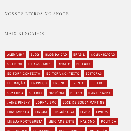
NOSSOS LIVROS NO SKOOB
MAIS BUSCADOS
ALEMANHA
BLOG
BLOG DA DAD
BRASIL
COMUNICAÇÃO
CULTURA
DAD SQUARISI
DEBATE
EDITORA
EDITORA CONTEXTO
EDITORA CONTEXTO
EDITORAS
EDUCAÇÃO
EMPREGO
ENSINO
EVENTO
FUTEBOL
GOVERNO
GUERRA
HISTÓRIA
HITLER
ILANA PINSKY
JAIME PINSKY
JORNALISMO
JOSÉ DE SOUZA MARTINS
LANÇAMENTO
LINGUA
LINGUÍSTICA
LIVRO
LIVROS
LÍNGUA PORTUGUESA
MEIO AMBIENTE
NAZISMO
POLITICA
PORTUGUES
PROFESSOR
PROFESSORES
PROMOÇÃO