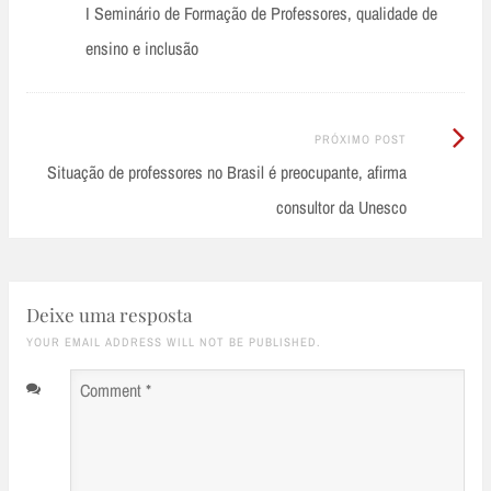
Anterior:
I Seminário de Formação de Professores, qualidade de
navigation
ensino e inclusão
Próximo
PRÓXIMO POST
Post:
Situação de professores no Brasil é preocupante, afirma
consultor da Unesco
Deixe uma resposta
YOUR EMAIL ADDRESS WILL NOT BE PUBLISHED.
Comment
*