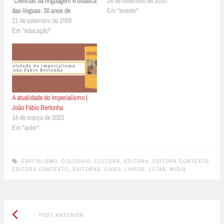
“Ciências da linguagem e didática
Av. Universidade, 308 - Faculdade
28 de setembro de 2010
das línguas: 30 anos de
de Educação, USP Site:
Em "evento"
cooperação franco-brasileira”.
21 de setembro de 2009
http://www2.fe.usp.br/~lalec/smel
Organizada pela Área de Francês
Em "educação"
p2010/index.html OBS: Desconto
do Departamento de Letras
de 20% em todos os títulos ** III
Modernas da Faculdade de
Colóquio Regional ALED Data: 13
Filosofia, Letras e Ciências
a 15/Outubro…
Humanas, a reunião…
A atualidade do imperialismo |
João Fábio Bertonha
14 de março de 2023
Em "autor"
CAPITALISMO
,
COLOQUIO
,
CULTURA
,
EDITORA
,
EDITORA CONTEXTO
,
EDITORA CONTEXTO
,
EDITORAS
,
LIVRO
,
LIVROS
,
LUTAS
,
MÍDIA
Post
Post
POST ANTERIOR