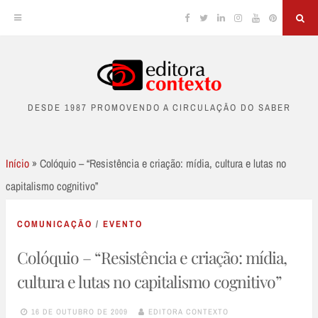
Facebook
Twitter
Linkedin
Instagram
YouTube
Pinterest
Sea
Skip
to
DESDE 1987 PROMOVENDO A CIRCULAÇÃO DO SABER
content
Início
»
Colóquio – “Resistência e criação: mídia, cultura e lutas no
capitalismo cognitivo”
COMUNICAÇÃO
/
EVENTO
Colóquio – “Resistência e criação: mídia,
cultura e lutas no capitalismo cognitivo”
16 DE OUTUBRO DE 2009
EDITORA CONTEXTO