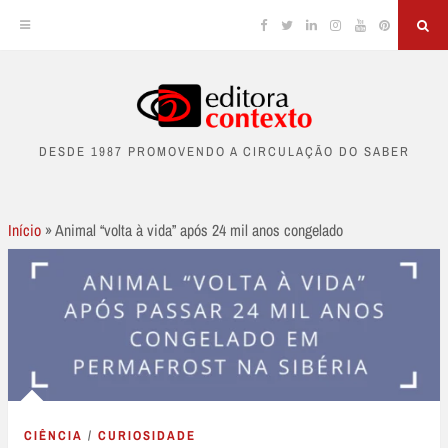
Facebook
Twitter
Linkedin
Instagram
YouTube
Pinterest
Sea
Skip
to
DESDE 1987 PROMOVENDO A CIRCULAÇÃO DO SABER
content
Início
»
Animal “volta à vida” após 24 mil anos congelado
CIÊNCIA
/
CURIOSIDADE