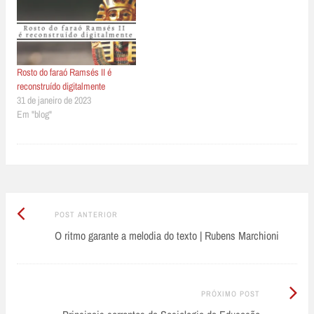
Rosto do faraó Ramsés II é
reconstruído digitalmente
31 de janeiro de 2023
Em "blog"
Post
Post
POST ANTERIOR
Anterior:
O ritmo garante a melodia do texto | Rubens Marchioni
navigation
Próximo
PRÓXIMO POST
Post: