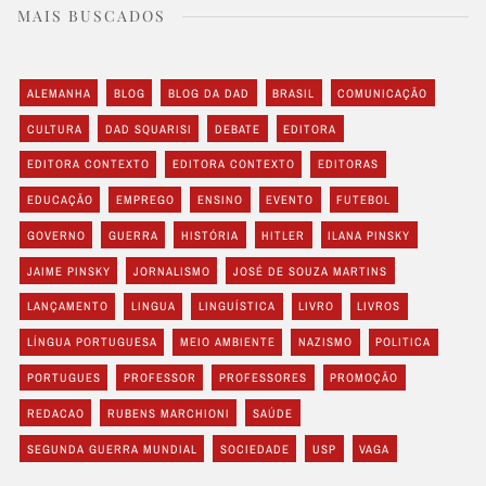
MAIS BUSCADOS
ALEMANHA
BLOG
BLOG DA DAD
BRASIL
COMUNICAÇÃO
CULTURA
DAD SQUARISI
DEBATE
EDITORA
EDITORA CONTEXTO
EDITORA CONTEXTO
EDITORAS
EDUCAÇÃO
EMPREGO
ENSINO
EVENTO
FUTEBOL
GOVERNO
GUERRA
HISTÓRIA
HITLER
ILANA PINSKY
JAIME PINSKY
JORNALISMO
JOSÉ DE SOUZA MARTINS
LANÇAMENTO
LINGUA
LINGUÍSTICA
LIVRO
LIVROS
LÍNGUA PORTUGUESA
MEIO AMBIENTE
NAZISMO
POLITICA
PORTUGUES
PROFESSOR
PROFESSORES
PROMOÇÃO
REDACAO
RUBENS MARCHIONI
SAÚDE
SEGUNDA GUERRA MUNDIAL
SOCIEDADE
USP
VAGA