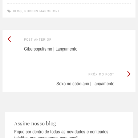
BLOG
,
RUBENS MARCHIONI
Post
Post
POST ANTERIOR
Anterior:
Ciberpopulismo | Lançamento
navigation
Próximo
PRÓXIMO POST
Post:
Sexo no cotidiano | Lançamento
Assine nosso blog
Fique por dentro de todas as novidades e conteúdos
inéditos que preparamos para você!