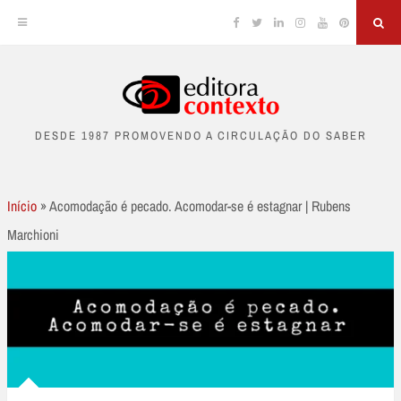
Facebook
Twitter
Linkedin
Instagram
YouTube
Pinterest
Sea
Skip
to
DESDE 1987 PROMOVENDO A CIRCULAÇÃO DO SABER
content
Início
»
Acomodação é pecado. Acomodar-se é estagnar | Rubens
Marchioni