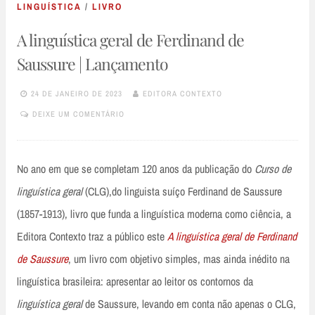
LINGUÍSTICA
/
LIVRO
A linguística geral de Ferdinand de
Saussure | Lançamento
24 DE JANEIRO DE 2023
EDITORA CONTEXTO
DEIXE UM COMENTÁRIO
No ano em que se completam 120 anos da publicação do
Curso de
linguística geral
(CLG),do linguista suíço Ferdinand de Saussure
(1857-1913), livro que funda a linguística moderna como ciência, a
Editora Contexto traz a público este
A linguística geral de Ferdinand
de Saussure
, um livro com objetivo simples, mas ainda inédito na
linguística brasileira: apresentar ao leitor os contornos da
linguística geral
de Saussure, levando em conta não apenas o CLG,