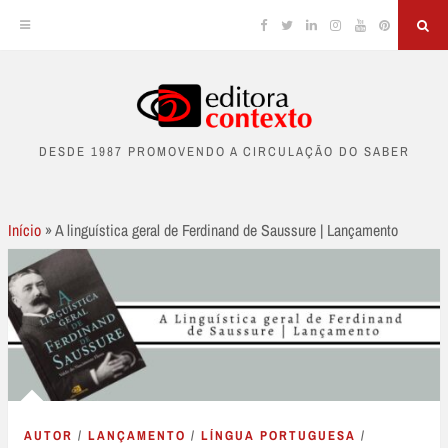
Facebook
Twitter
Linkedin
Instagram
YouTube
Pinterest
Sea
Skip
to
DESDE 1987 PROMOVENDO A CIRCULAÇÃO DO SABER
content
Início
»
A linguística geral de Ferdinand de Saussure | Lançamento
AUTOR
/
LANÇAMENTO
/
LÍNGUA PORTUGUESA
/