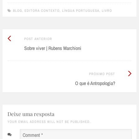
BLOG
,
EDITORA CONTEXTO
,
LÍNGUA PORTUGUESA
,
LIVRO
Post
Post
POST ANTERIOR
Anterior:
Sobre viver | Rubens Marchioni
navigation
Próximo
PRÓXIMO POST
Post:
O que é Antropologia?
Deixe uma resposta
YOUR EMAIL ADDRESS WILL NOT BE PUBLISHED.
Comment