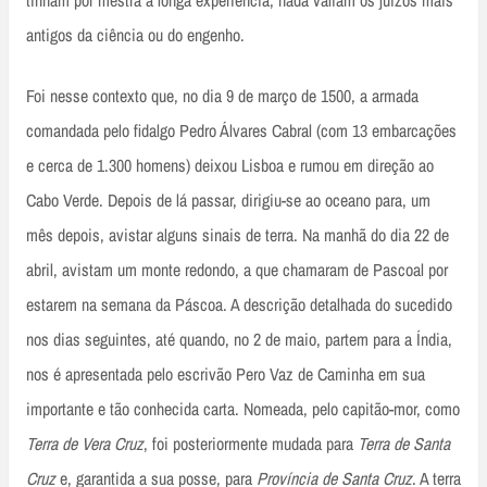
tinham por mestra a longa experiência, nada valiam os juízos mais
antigos da ciência ou do engenho.
Foi nesse contexto que, no dia 9 de março de 1500, a armada
comandada pelo fidalgo Pedro Álvares Cabral (com 13 embarcações
e cerca de 1.300 homens) deixou Lisboa e rumou em direção ao
Cabo Verde. Depois de lá passar, dirigiu-se ao oceano para, um
mês depois, avistar alguns sinais de terra. Na manhã do dia 22 de
abril, avistam um monte redondo, a que chamaram de Pascoal por
estarem na semana da Páscoa. A descrição detalhada do sucedido
nos dias seguintes, até quando, no 2 de maio, partem para a Índia,
nos é apresentada pelo escrivão Pero Vaz de Caminha em sua
importante e tão conhecida carta. Nomeada, pelo capitão-mor, como
Terra de Vera Cruz
, foi posteriormente mudada para
Terra de Santa
Cruz
e, garantida a sua posse, para
Província de Santa Cruz
. A terra