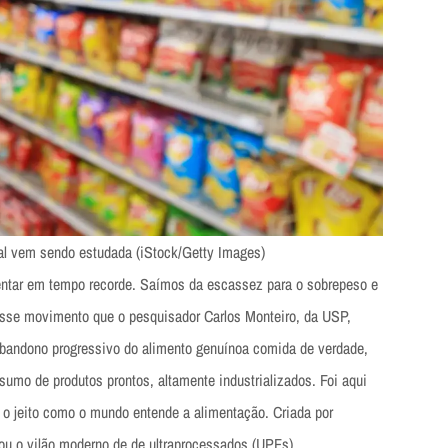
al vem sendo estudada (iStock/Getty Images)
entar em tempo recorde. Saímos da escassez para o sobrepeso e
sse movimento que o pesquisador Carlos Monteiro, da USP,
abandono progressivo do alimento genuínoa comida de verdade,
sumo de produtos prontos, altamente industrializados. Foi aqui
o jeito como o mundo entende a alimentação. Criada por
 o vilão moderno de de ultraprocessados (UPFs).