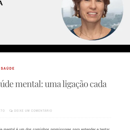
/
SAÚDE
aúde mental: uma ligação cada
XTO
DEIXE UM COMENTÁRIO
e mental é um dos caminhos promissores para entender e tentar