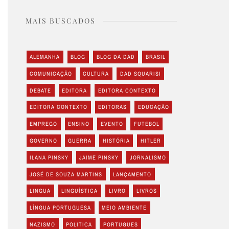
MAIS BUSCADOS
ALEMANHA
BLOG
BLOG DA DAD
BRASIL
COMUNICAÇÃO
CULTURA
DAD SQUARISI
DEBATE
EDITORA
EDITORA CONTEXTO
EDITORA CONTEXTO
EDITORAS
EDUCAÇÃO
EMPREGO
ENSINO
EVENTO
FUTEBOL
GOVERNO
GUERRA
HISTÓRIA
HITLER
ILANA PINSKY
JAIME PINSKY
JORNALISMO
JOSÉ DE SOUZA MARTINS
LANÇAMENTO
LINGUA
LINGUÍSTICA
LIVRO
LIVROS
LÍNGUA PORTUGUESA
MEIO AMBIENTE
NAZISMO
POLITICA
PORTUGUES