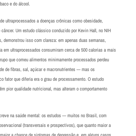
baco e do álcool.
 de ultraprocessados a doenças crônicas como obesidade,
de câncer. Um estudo clássico conduzido por Kevin Hall, no NIH
s, demonstrou isso com clareza: em apenas duas semanas,
da em ultraprocessados consumiram cerca de 500 calorias a mais
 grupo que comeu alimentos minimamente processados perdeu
e de fibras, sal, açúcar e macronutrientes — mas os
o fator que diferia era o grau de processamento. O estudo
êm pior qualidade nutricional, mas alteram o comportamento
screve na saúde mental: os estudos — muitos no Brasil, com
ervacional (transversais e prospectivos), que quanto maior a
 maior a chance de sintomas de depressão e, em alguns casos,