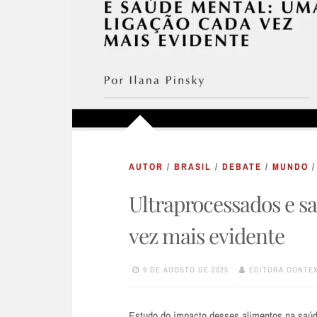
AUTOR
/
BRASIL
/
DEBATE
/
MUNDO
Ultraprocessados e s
vez mais evidente
9 DE AGOSTO DE 2025
EDITORA CONTE
Estudo do impacto desses alimentos na saúd