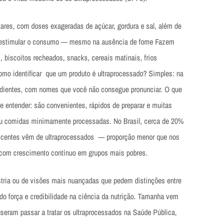
ntares, com doses exageradas de açúcar, gordura e sal, além de
 e estimular o consumo — mesmo na ausência de fome Fazem
s, biscoitos recheados, snacks, cereais matinais, frios
mo identificar que um produto é ultraprocessado? Simples: na
dientes, com nomes que você não consegue pronunciar. O que
de entender: são convenientes, rápidos de preparar e muitas
 ou comidas minimamente processadas. No Brasil, cerca de 20%
escentes vêm de ultraprocessados — proporção menor que nos
 com crescimento contínuo em grupos mais pobres.
stria ou de visões mais nuançadas que pedem distinções entre
o força e credibilidade na ciência da nutrição. Tamanha vem
seram passar a tratar os ultraprocessados na Saúde Pública,