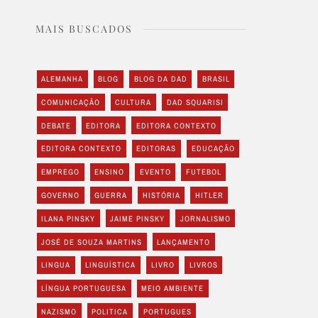
MAIS BUSCADOS
ALEMANHA
BLOG
BLOG DA DAD
BRASIL
COMUNICAÇÃO
CULTURA
DAD SQUARISI
DEBATE
EDITORA
EDITORA CONTEXTO
EDITORA CONTEXTO
EDITORAS
EDUCAÇÃO
EMPREGO
ENSINO
EVENTO
FUTEBOL
GOVERNO
GUERRA
HISTÓRIA
HITLER
ILANA PINSKY
JAIME PINSKY
JORNALISMO
JOSÉ DE SOUZA MARTINS
LANÇAMENTO
LINGUA
LINGUÍSTICA
LIVRO
LIVROS
LÍNGUA PORTUGUESA
MEIO AMBIENTE
NAZISMO
POLITICA
PORTUGUES