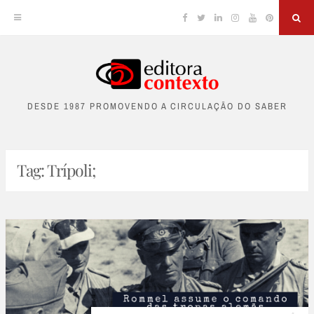
Facebook
Twitter
Linkedin
Instagram
YouTube
Pinterest
Sea
Skip
to
DESDE 1987 PROMOVENDO A CIRCULAÇÃO DO SABER
content
Tag:
Trípoli;