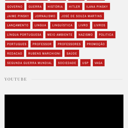
GOVERNO
GUERRA
HISTÓRIA
HITLER
ILANA PINSKY
JAIME PINSKY
JORNALISMO
JOSÉ DE SOUZA MARTINS
LANÇAMENTO
LINGUA
LINGUÍSTICA
LIVRO
LIVROS
LÍNGUA PORTUGUESA
MEIO AMBIENTE
NAZISMO
POLITICA
PORTUGUES
PROFESSOR
PROFESSORES
PROMOÇÃO
REDACAO
RUBENS MARCHIONI
SAÚDE
SEGUNDA GUERRA MUNDIAL
SOCIEDADE
USP
VAGA
YOUTUBE