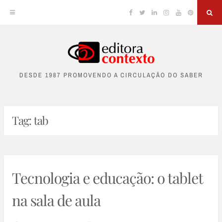
Facebook
Twitter
Linkedin
Instagram
YouTube
Pinterest
Sea
Skip
to
DESDE 1987 PROMOVENDO A CIRCULAÇÃO DO SABER
content
Tag:
tab
Tecnologia e educação: o tablet
na sala de aula